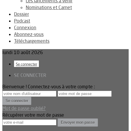
Les lancements à venir
Nominations et Carnet
Dossier
Podcast
Connexion
Abonnez-vous
Téléchargements
lundi 10 août 2026
Se connecter
SE CONNECTER
Bienvenue ! Connectez-vous à votre compte :
Mot de passe oublié?
Récupérer votre mot de passe