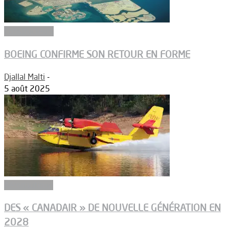
Constructeurs
BOEING CONFIRME SON RETOUR EN FORME
Djallal Malti
-
5 août 2025
Aéronautique
DES « CANADAIR » DE NOUVELLE GÉNÉRATION EN
2028