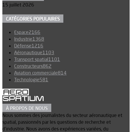
15 juillet 2026
CATÉGORIES POPULAIRES
Espace
2166
Industrie
1368
Défense
1216
Aéronautique
1103
Transport spatial
1101
Constructeurs
862
Aviation commerciale
814
Technologie
581
À PROPOS DE NOUS
Nous sommes des journalistes du secteur aéronautique et
spatial, passionnés par les questions de recherche et
d’industrie. Nous avons des expériences variées, du