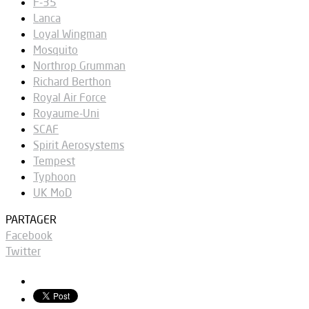
F-35
Lanca
Loyal Wingman
Mosquito
Northrop Grumman
Richard Berthon
Royal Air Force
Royaume-Uni
SCAF
Spirit Aerosystems
Tempest
Typhoon
UK MoD
PARTAGER
Facebook
Twitter