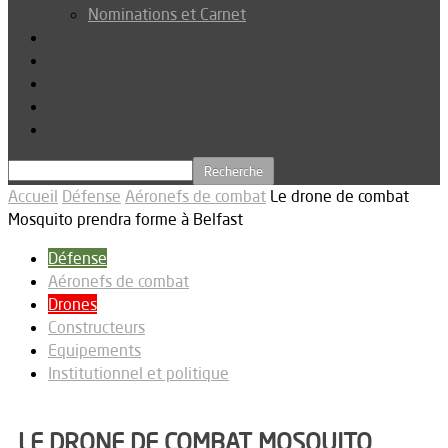
Nominations et Carnet
Dossier
Podcast
Connexion
Abonnez-vous
Téléchargements
Accueil
Défense
Aéronefs de combat
Le drone de combat
Mosquito prendra forme à Belfast
Défense
Aéronefs de combat
Drones
Constructeurs
Equipements
Institutionnel et politique
LE DRONE DE COMBAT MOSQUITO