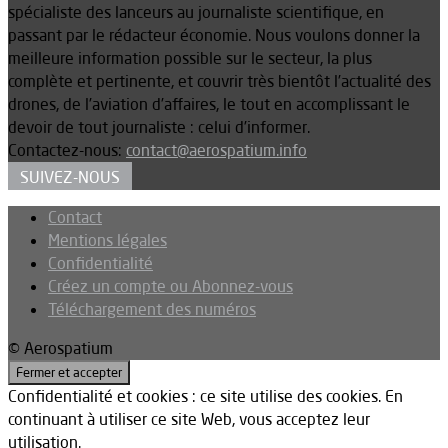
spécialiste des lanceurs au journaliste scientifique, en
passant par le rédacteur économie. Nous voulons donner la
meilleure information possible sur le secteur, la plus
complète et pertinente, et couvrir très bientôt l’actualité des
drones, de l’aviation d’affaires, le tout en accomplissant le
devoir de tout journaliste : celui d’informer.
Contactez-nous:
contact@aerospatium.info
SUIVEZ-NOUS
Contact
Mentions légales
Confidentialité
Créez un compte ou Abonnez-vous
Téléchargement des numéros
© Aerospatium
Confidentialité et cookies : ce site utilise des cookies. En
continuant à utiliser ce site Web, vous acceptez leur
utilisation.