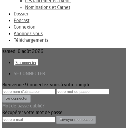
Les lancements à venir
Nominations et Carnet
Dossier
Podcast
Connexion
Abonnez-vous
Téléchargements
samedi 8 août 2026
Se connecter
SE CONNECTER
Bienvenue ! Connectez-vous à votre compte :
Mot de passe oublié?
Récupérer votre mot de passe