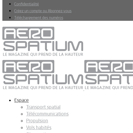
Confidentialité
Créez un compte ou Abonnez-vous
Téléchargement des numéros
Espace
Transport spatial
Télécommunications
Propulsion
Vols habités