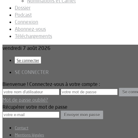
Nominations et Carnet
Dossier
Podcast
Connexion
Abonnez-vous
Téléchargements
vendredi 7 août 2026
Se connecter
SE CONNECTER
Bienvenue ! Connectez-vous à votre compte :
Mot de passe oublié?
Récupérer votre mot de passe
Contact
Mentions légales