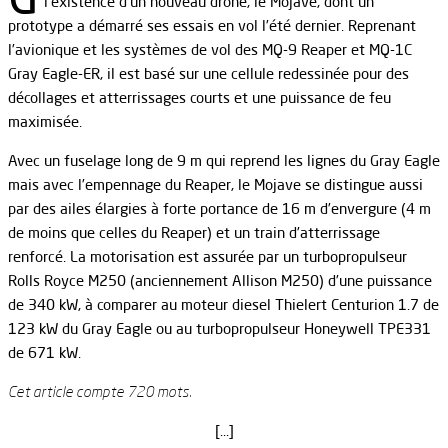
l’existence d’un nouveau drone, le Mojave, dont un
prototype a démarré ses essais en vol l’été dernier. Reprenant
l’avionique et les systèmes de vol des MQ-9 Reaper et MQ-1C
Gray Eagle-ER, il est basé sur une cellule redessinée pour des
décollages et atterrissages courts et une puissance de feu
maximisée.
Avec un fuselage long de 9 m qui reprend les lignes du Gray Eagle
mais avec l’empennage du Reaper, le Mojave se distingue aussi
par des ailes élargies à forte portance de 16 m d’envergure (4 m
de moins que celles du Reaper) et un train d’atterrissage
renforcé. La motorisation est assurée par un turbopropulseur
Rolls Royce M250 (anciennement Allison M250) d’une puissance
de 340 kW, à comparer au moteur diesel Thielert Centurion 1.7 de
123 kW du Gray Eagle ou au turbopropulseur Honeywell TPE331
de 671 kW.
Cet article compte 720 mots.
[…]