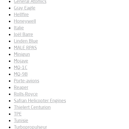
General Atomics
Gray Eagle
Hellfire
Honeywell
Italie
Joël Barre
Linden Blue
MALE RPAS
Minigun
Mojave
MQ-1C
MQ-9B
Porte-avions
Reaper
Rolls-Royce
Safran Helicopter Engines
Thielert Centurion
TPE
Tunisie
Turbopropulseur