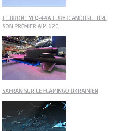
LE DRONE YFQ-44A FURY D’ANDURIL TIRE
SON PREMIER AIM‑120
SAFRAN SUR LE FLAMINGO UKRAINIEN