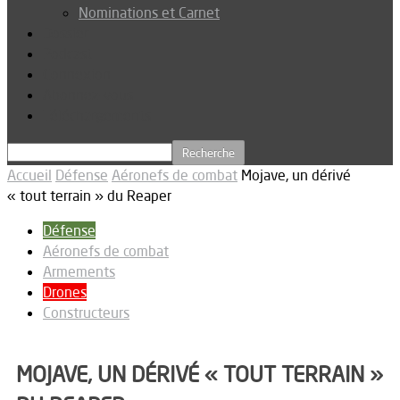
Nominations et Carnet
Dossier
Podcast
Connexion
Abonnez-vous
Téléchargements
Accueil
Défense
Aéronefs de combat
Mojave, un dérivé
« tout terrain » du Reaper
Défense
Aéronefs de combat
Armements
Drones
Constructeurs
MOJAVE, UN DÉRIVÉ « TOUT TERRAIN »