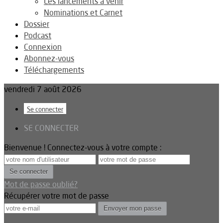
Les lancements à venir
Nominations et Carnet
Dossier
Podcast
Connexion
Abonnez-vous
Téléchargements
vendredi 7 août 2026
Se connecter
SE CONNECTER
Bienvenue ! Connectez-vous à votre compte :
Mot de passe oublié?
Récupérer votre mot de passe