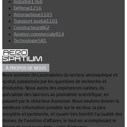
Industrie
1368
Défense
1216
Aéronautique
1103
Transport spatial
1101
Constructeurs
862
Aviation commerciale
814
Technologie
581
À PROPOS DE NOUS
Nous sommes des journalistes du secteur aéronautique et
spatial, passionnés par les questions de recherche et
d’industrie. Nous avons des expériences variées, du
spécialiste des lanceurs au journaliste scientifique, en
passant par le rédacteur économie. Nous voulons donner la
meilleure information possible sur le secteur, la plus
complète et pertinente, et couvrir très bientôt l’actualité des
drones, de l’aviation d’affaires, le tout en accomplissant le
devoir de tout journaliste : celui d’informer.