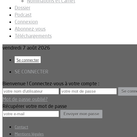
Nominations et Carnet
Dossier
Podcast
Connexion
Abonnez-vous
Téléchargements
vendredi 7 août 2026
Se connecter
SE CONNECTER
Bienvenue ! Connectez-vous à votre compte :
Mot de passe oublié?
Récupérer votre mot de passe
Contact
Mentions légales