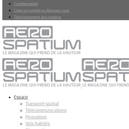
Confidentialité
Créez un compte ou Abonnez-vous
Téléchargement des numéros
Espace
Transport spatial
Télécommunications
Propulsion
Vols habités