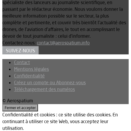
spécialiste des lanceurs au journaliste scientifique, en
passant par le rédacteur économie. Nous voulons donner la
meilleure information possible sur le secteur, la plus
complète et pertinente, et couvrir très bientôt l’actualité des
drones, de l’aviation d’affaires, le tout en accomplissant le
devoir de tout journaliste : celui d’informer.
Contactez-nous:
contact@aerospatium.info
SUIVEZ-NOUS
Contact
Mentions légales
Confidentialité
Créez un compte ou Abonnez-vous
Téléchargement des numéros
© Aerospatium
Confidentialité et cookies : ce site utilise des cookies. En
continuant à utiliser ce site Web, vous acceptez leur
utilisation.