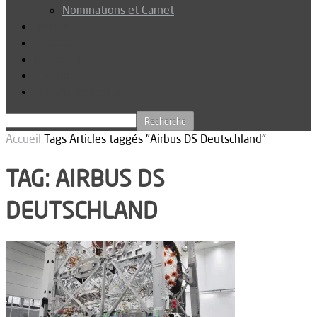
Nominations et Carnet
Dossier
Podcast
Connexion
Abonnez-vous
Téléchargements
Accueil
Tags
Articles taggés "Airbus DS Deutschland"
TAG: AIRBUS DS
DEUTSCHLAND