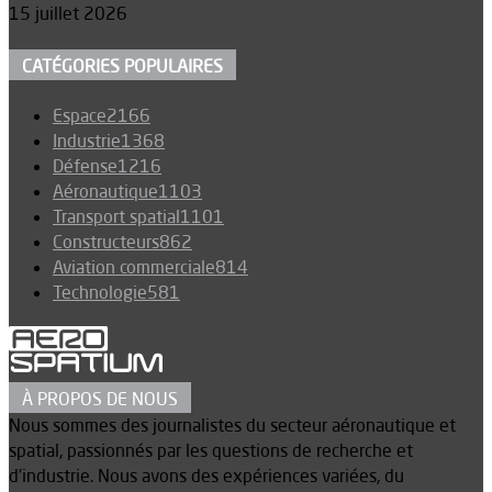
15 juillet 2026
CATÉGORIES POPULAIRES
Espace
2166
Industrie
1368
Défense
1216
Aéronautique
1103
Transport spatial
1101
Constructeurs
862
Aviation commerciale
814
Technologie
581
À PROPOS DE NOUS
Nous sommes des journalistes du secteur aéronautique et
spatial, passionnés par les questions de recherche et
d’industrie. Nous avons des expériences variées, du