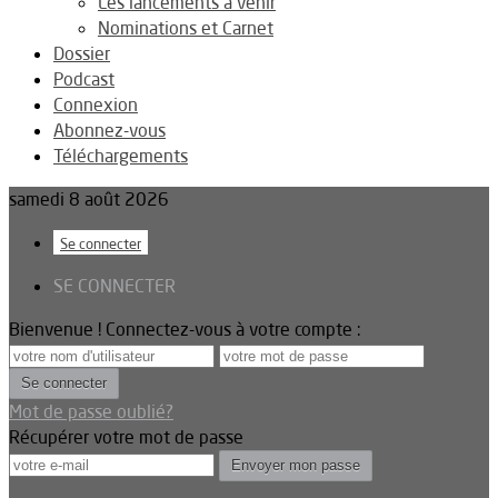
Les lancements à venir
Nominations et Carnet
Dossier
Podcast
Connexion
Abonnez-vous
Téléchargements
samedi 8 août 2026
Se connecter
SE CONNECTER
Bienvenue ! Connectez-vous à votre compte :
Mot de passe oublié?
Récupérer votre mot de passe