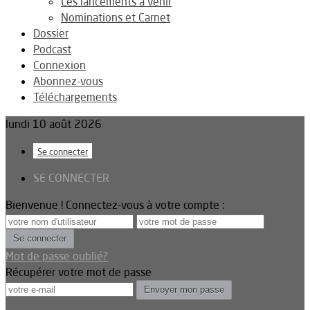
Les lancements à venir
Nominations et Carnet
Dossier
Podcast
Connexion
Abonnez-vous
Téléchargements
lundi 10 août 2026
Se connecter
SE CONNECTER
Bienvenue ! Connectez-vous à votre compte :
Mot de passe oublié?
Récupérer votre mot de passe