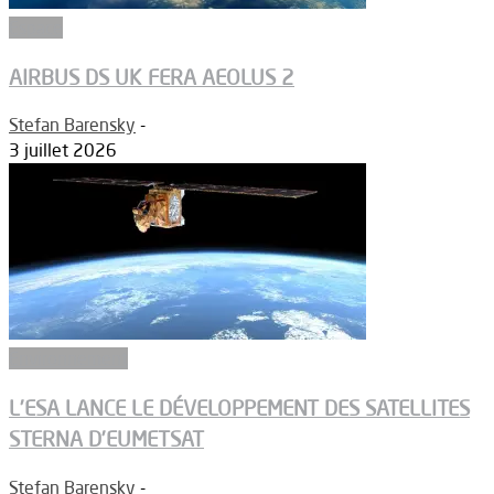
Espace
AIRBUS DS UK FERA AEOLUS 2
Stefan Barensky
-
3 juillet 2026
Environnement
L’ESA LANCE LE DÉVELOPPEMENT DES SATELLITES
STERNA D’EUMETSAT
Stefan Barensky
-