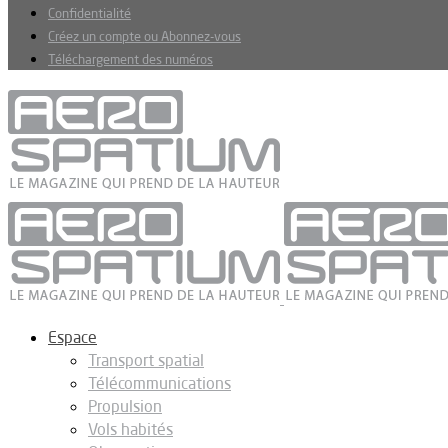
Confidentialité
Créez un compte ou Abonnez-vous
Téléchargement des numéros
Espace
Transport spatial
Télécommunications
Propulsion
Vols habités