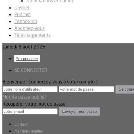
Nominations et Carnet
Dossier
Podcast
Connexion
Abonnez-vous
Téléchargements
samedi 8 août 2026
Se connecter
SE CONNECTER
Bienvenue ! Connectez-vous à votre compte :
Mot de passe oublié?
Récupérer votre mot de passe
Contact
Mentions légales