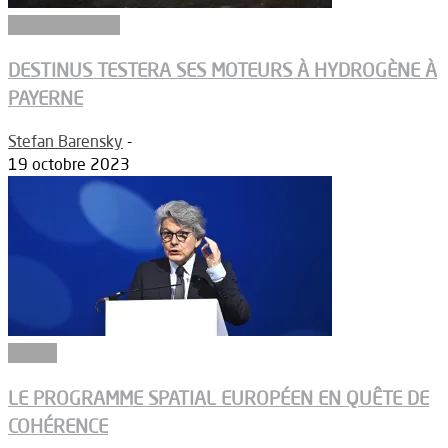
Aérodynamique
DESTINUS TESTERA SES MOTEURS À HYDROGÈNE À
PAYERNE
Stefan Barensky
-
19 octobre 2023
Espace
LE PROGRAMME SPATIAL EUROPÉEN EN QUÊTE DE
COHÉRENCE