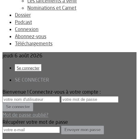
Les lancements à venir
Nominations et Carnet
Dossier
Podcast
Connexion
Abonnez-vous
Téléchargements
jeudi 6 août 2026
Se connecter
SE CONNECTER
Bienvenue ! Connectez-vous à votre compte :
Mot de passe oublié?
Récupérer votre mot de passe