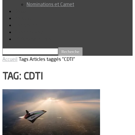
Nominations et Carnet
Dossier
Podcast
Connexion
Abonnez-vous
Téléchargements
Accueil
Tags
Articles taggés "CDTI"
TAG: CDTI