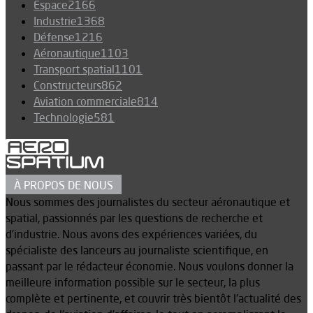
Espace
2166
Industrie
1368
Défense
1216
Aéronautique
1103
Transport spatial
1101
Constructeurs
862
Aviation commerciale
814
Technologie
581
À PROPOS DE NOUS
Nous sommes des journalistes du secteur aéronautique et
spatial, passionnés par les questions de recherche et
d’industrie. Nous avons des expériences variées, du
spécialiste des lanceurs au journaliste scientifique, en
passant par le rédacteur économie. Nous voulons donner la
meilleure information possible sur le secteur, la plus
complète et pertinente, et couvrir très bientôt l’actualité des