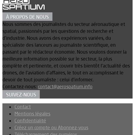
À PROPOS DE NOUS
Nous sommes des journalistes du secteur aéronautique et
spatial, passionnés par les questions de recherche et
d’industrie. Nous avons des expériences variées, du
spécialiste des lanceurs au journaliste scientifique, en
passant par le rédacteur économie. Nous voulons donner la
meilleure information possible sur le secteur, la plus
complète et pertinente, et couvrir très bientôt l’actualité des
drones, de l’aviation d’affaires, le tout en accomplissant le
devoir de tout journaliste : celui d’informer.
Contactez-nous:
contact@aerospatium.info
SUIVEZ-NOUS
Contact
Mentions légales
Confidentialité
Créez un compte ou Abonnez-vous
Téléchargement des numéros