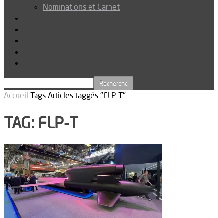
Nominations et Carnet
Dossier
Podcast
Connexion
Abonnez-vous
Téléchargements
Accueil
Tags
Articles taggés "FLP-T"
TAG: FLP-T