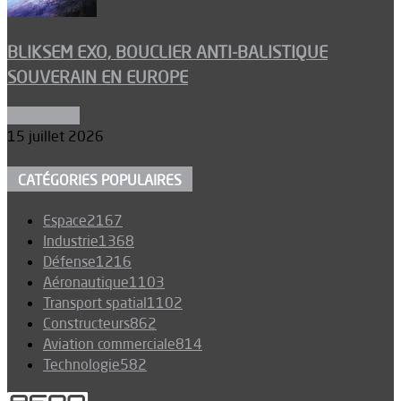
BLIKSEM EXO, BOUCLIER ANTI-BALISTIQUE
SOUVERAIN EN EUROPE
Armements
15 juillet 2026
CATÉGORIES POPULAIRES
Espace
2167
Industrie
1368
Défense
1216
Aéronautique
1103
Transport spatial
1102
Constructeurs
862
Aviation commerciale
814
Technologie
582