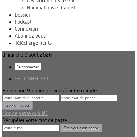
Les lancements à venir
Nominations et Carnet
Dossier
Podcast
Connexion
Abonnez-vous
Téléchargements
dimanche 9 août 2026
Se connecter
SE CONNECTER
Bienvenue ! Connectez-vous à votre compte :
Mot de passe oublié?
Récupérer votre mot de passe