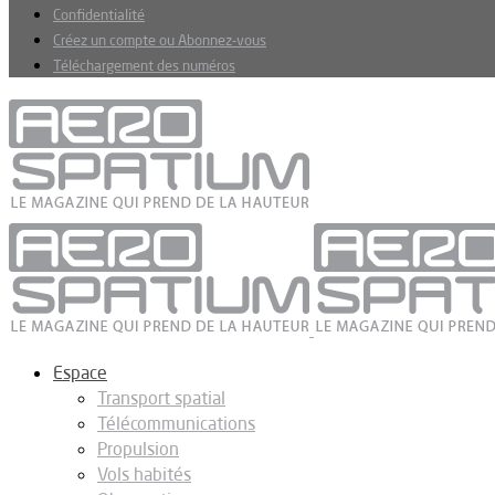
Confidentialité
Créez un compte ou Abonnez-vous
Téléchargement des numéros
Espace
Transport spatial
Télécommunications
Propulsion
Vols habités