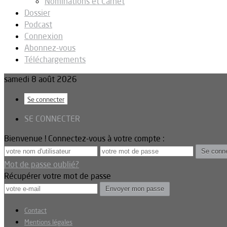
Nominations et Carnet
Dossier
Podcast
Connexion
Abonnez-vous
Téléchargements
samedi 8 août 2026
Se connecter
SE CONNECTER
Bienvenue ! Connectez-vous à votre compte :
Mot de passe oublié?
Récupérer votre mot de passe
Contact
Mentions légales