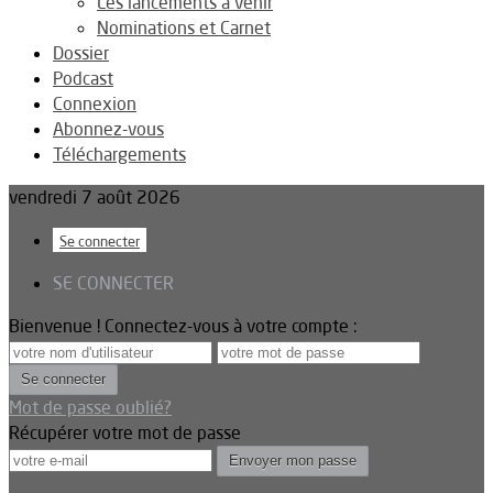
Les lancements à venir
Nominations et Carnet
Dossier
Podcast
Connexion
Abonnez-vous
Téléchargements
vendredi 7 août 2026
Se connecter
SE CONNECTER
Bienvenue ! Connectez-vous à votre compte :
Mot de passe oublié?
Récupérer votre mot de passe