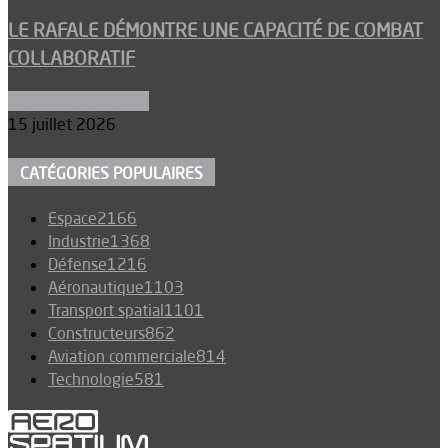
LE RAFALE DÉMONTRE UNE CAPACITÉ DE COMBAT
COLLABORATIF
Aéronefs de combat
15 juillet 2026
CATÉGORIES POPULAIRES
Espace
2166
Industrie
1368
Défense
1216
Aéronautique
1103
Transport spatial
1101
Constructeurs
862
Aviation commerciale
814
Technologie
581