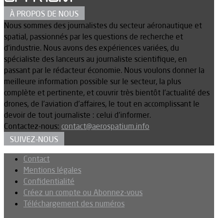
À PROPOS DE NOUS
Nous sommes des journalistes du secteur aéronautique et
spatial, passionnés par les questions de recherche et
d’industrie. Nous avons des expériences variées, du
spécialiste des lanceurs au journaliste scientifique, en
passant par le rédacteur économie. Nous voulons donner la
meilleure information possible sur le secteur, la plus
complète et pertinente, et couvrir très bientôt l’actualité des
drones, de l’aviation d’affaires, le tout en accomplissant le
devoir de tout journaliste : celui d’informer.
Contactez-nous:
contact@aerospatium.info
SUIVEZ-NOUS
Contact
Mentions légales
Confidentialité
Créez un compte ou Abonnez-vous
Téléchargement des numéros