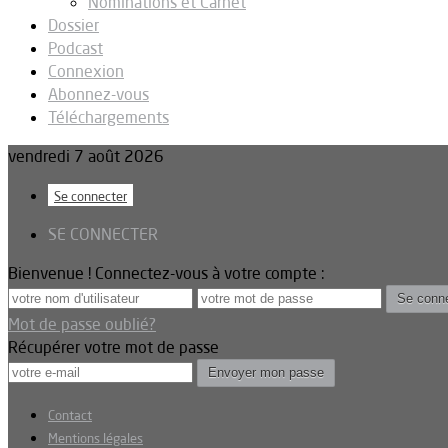
Nominations et Carnet
Dossier
Podcast
Connexion
Abonnez-vous
Téléchargements
vendredi 7 août 2026
Se connecter
SE CONNECTER
Bienvenue ! Connectez-vous à votre compte :
Mot de passe oublié?
Récupérer votre mot de passe
Contact
Mentions légales