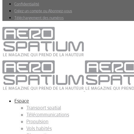
Confidentialité
Créez un compte ou Abonnez-vous
Téléchargement des numéros
Espace
Transport spatial
Télécommunications
Propulsion
Vols habités