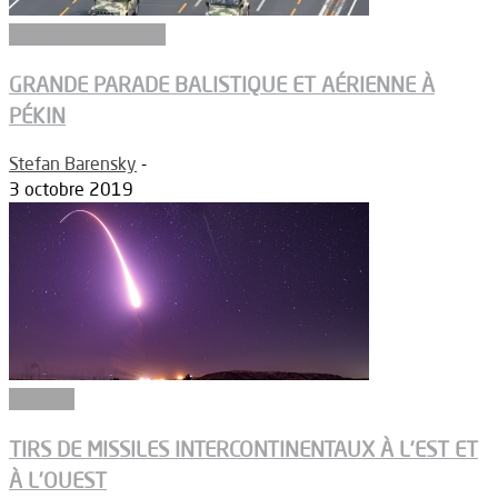
Aéronefs de combat
GRANDE PARADE BALISTIQUE ET AÉRIENNE À
PÉKIN
Stefan Barensky
-
3 octobre 2019
Défense
TIRS DE MISSILES INTERCONTINENTAUX À L’EST ET
À L’OUEST