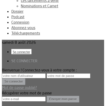
Les lancements à venir
Nominations et Carnet
Dossier
Podcast
Connexion
Abonnez-vous
Téléchargements
samedi 8 août 2026
Se connecter
SE CONNECTER
Bienvenue ! Connectez-vous à votre compte :
Mot de passe oublié?
Récupérer votre mot de passe