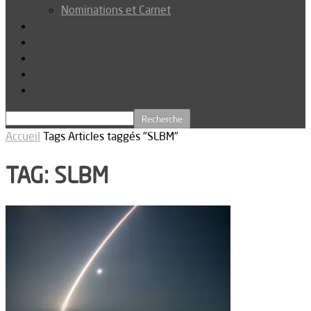
Nominations et Carnet
Dossier
Podcast
Connexion
Abonnez-vous
Téléchargements
Accueil
Tags
Articles taggés "SLBM"
TAG: SLBM