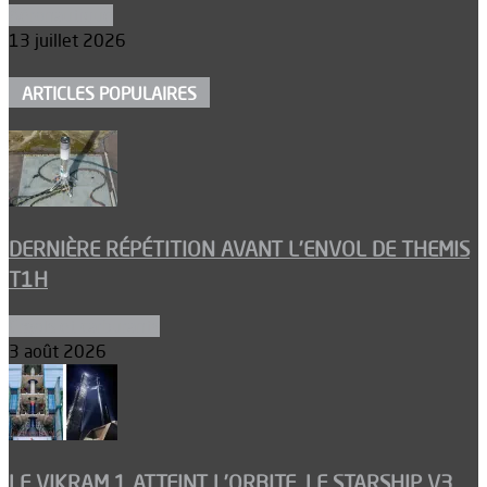
Aéronautique
13 juillet 2026
ARTICLES POPULAIRES
DERNIÈRE RÉPÉTITION AVANT L’ENVOL DE THEMIS
T1H
Ergols et carburants
3 août 2026
LE VIKRAM 1 ATTEINT L’ORBITE, LE STARSHIP V3