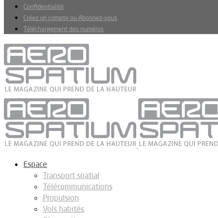
Confidentialité
Créez un compte ou Abonnez-vous
Téléchargement des numéros
Espace
Transport spatial
Télécommunications
Propulsion
Vols habités