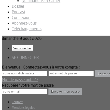
Nominations et Carnet
Dossier
Podcast
Connexion
Abonnez-vous
Téléchargements
dimanche 9 août 2026
Se connecter
SE CONNECTER
Bienvenue ! Connectez-vous à votre compte :
Mot de passe oublié?
Récupérer votre mot de passe
Contact
Mentions légales