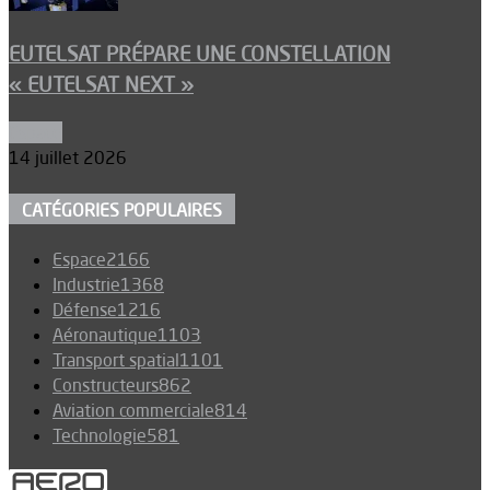
EUTELSAT PRÉPARE UNE CONSTELLATION
« EUTELSAT NEXT »
Espace
14 juillet 2026
CATÉGORIES POPULAIRES
Espace
2166
Industrie
1368
Défense
1216
Aéronautique
1103
Transport spatial
1101
Constructeurs
862
Aviation commerciale
814
Technologie
581