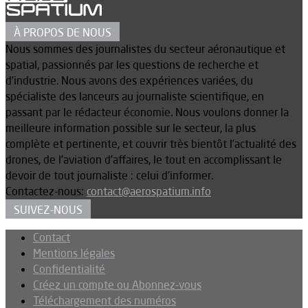
À PROPOS DE NOUS
Nous sommes des journalistes du secteur aéronautique et
spatial, passionnés par les questions de recherche et
d’industrie. Nous avons des expériences variées, du
spécialiste des lanceurs au journaliste scientifique, en
passant par le rédacteur économie. Nous voulons donner la
meilleure information possible sur le secteur, la plus
complète et pertinente, et couvrir très bientôt l’actualité des
drones, de l’aviation d’affaires, le tout en accomplissant le
devoir de tout journaliste : celui d’informer.
Contactez-nous:
contact@aerospatium.info
SUIVEZ-NOUS
Contact
Mentions légales
Confidentialité
Créez un compte ou Abonnez-vous
Téléchargement des numéros