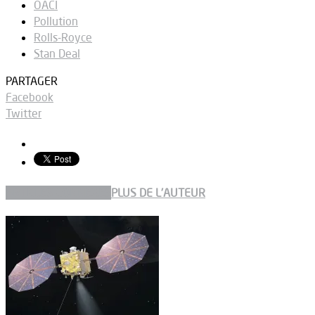
OACI
Pollution
Rolls-Royce
Stan Deal
PARTAGER
Facebook
Twitter
ARTICLES CONNEXES
PLUS DE L'AUTEUR