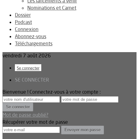
Les lancements à venir
Nominations et Carnet
Dossier
Podcast
Connexion
Abonnez-vous
Téléchargements
vendredi 7 août 2026
Se connecter
SE CONNECTER
Bienvenue ! Connectez-vous à votre compte :
Mot de passe oublié?
Récupérer votre mot de passe