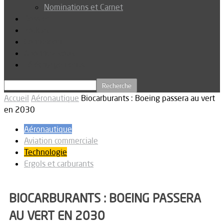
Nominations et Carnet
Dossier
Podcast
Connexion
Abonnez-vous
Téléchargements
Accueil
Aéronautique
Biocarburants : Boeing passera au vert
en 2030
Aéronautique
Aviation commerciale
Technologie
Ergols et carburants
BIOCARBURANTS : BOEING PASSERA
AU VERT EN 2030