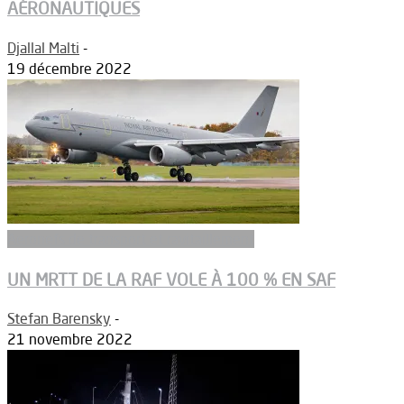
AÉRONAUTIQUES
Djallal Malti
-
19 décembre 2022
Aeronefs de transport et ravitaillement
UN MRTT DE LA RAF VOLE À 100 % EN SAF
Stefan Barensky
-
21 novembre 2022