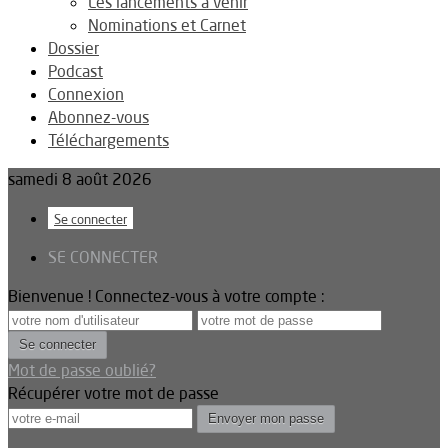
Les lancements à venir
Nominations et Carnet
Dossier
Podcast
Connexion
Abonnez-vous
Téléchargements
samedi 8 août 2026
Se connecter
SE CONNECTER
Bienvenue ! Connectez-vous à votre compte :
Mot de passe oublié?
Récupérer votre mot de passe