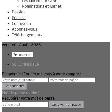
Les lancements à venir
Nominations et Carnet
Dossier
Podcast
Connexion
Abonnez-vous
Téléchargements
vendredi 7 août 2026
Se connecter
SE CONNECTER
Bienvenue ! Connectez-vous à votre compte :
Mot de passe oublié?
Récupérer votre mot de passe