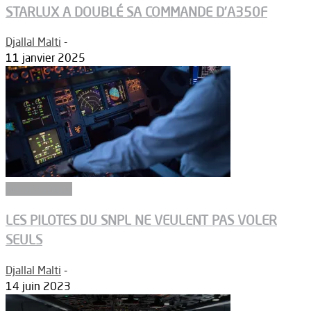
STARLUX A DOUBLÉ SA COMMANDE D’A350F
Djallal Malti
-
11 janvier 2025
Aéronautique
LES PILOTES DU SNPL NE VEULENT PAS VOLER
SEULS
Djallal Malti
-
14 juin 2023