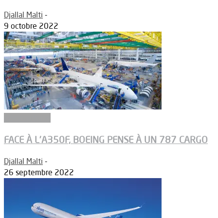
Djallal Malti
-
9 octobre 2022
Aéronautique
FACE À L’A350F, BOEING PENSE À UN 787 CARGO
Djallal Malti
-
26 septembre 2022