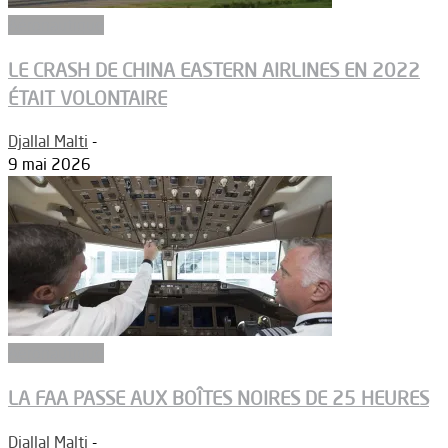
Aéronautique
LE CRASH DE CHINA EASTERN AIRLINES EN 2022
ÉTAIT VOLONTAIRE
Djallal Malti
-
9 mai 2026
Aéronautique
LA FAA PASSE AUX BOÎTES NOIRES DE 25 HEURES
Djallal Malti
-