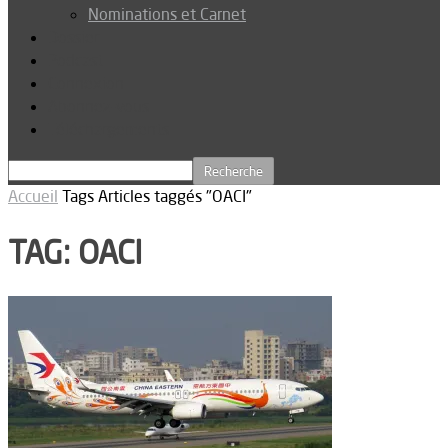
Nominations et Carnet
Dossier
Podcast
Connexion
Abonnez-vous
Téléchargements
Accueil
Tags
Articles taggés "OACI"
TAG: OACI