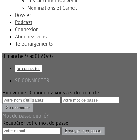
Les lancements à venir
Nominations et Carnet
Dossier
Podcast
Connexion
Abonnez-vous
Téléchargements
dimanche 9 août 2026
Se connecter
SE CONNECTER
Bienvenue ! Connectez-vous à votre compte :
Mot de passe oublié?
Récupérer votre mot de passe