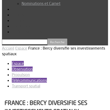
Nominations et Carnet
Dossier
Podcast
Connexion
Abonnez-vous
Téléchargements
Accueil
Espace
France : Bercy diversifie ses investissements
spatiaux
Espace
Observation
Propulsion
Télécommunications
Transport spatial
FRANCE : BERCY DIVERSIFIE SES