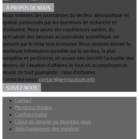
À PROPOS DE NOUS
Nous sommes des journalistes du secteur aéronautique et
spatial, passionnés par les questions de recherche et
d’industrie. Nous avons des expériences variées, du
spécialiste des lanceurs au journaliste scientifique, en
passant par le rédacteur économie. Nous voulons donner la
meilleure information possible sur le secteur, la plus
complète et pertinente, et couvrir très bientôt l’actualité des
drones, de l’aviation d’affaires, le tout en accomplissant le
devoir de tout journaliste : celui d’informer.
Contactez-nous:
contact@aerospatium.info
SUIVEZ-NOUS
Contact
Mentions légales
Confidentialité
Créez un compte ou Abonnez-vous
Téléchargement des numéros