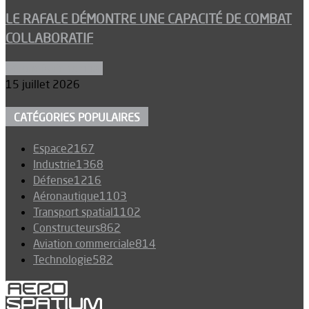
LE RAFALE DÉMONTRE UNE CAPACITÉ DE COMBAT
COLLABORATIF
Aéronefs de combat
15 juillet 2026
CATÉGORIES POPULAIRES
Espace
2167
Industrie
1368
Défense
1216
Aéronautique
1103
Transport spatial
1102
Constructeurs
862
Aviation commerciale
814
Technologie
582