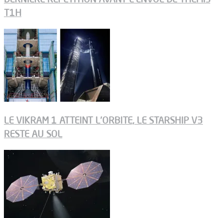
T1H
LE VIKRAM 1 ATTEINT L’ORBITE, LE STARSHIP V3
RESTE AU SOL