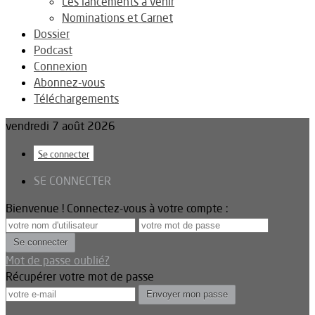
Les lancements à venir
Nominations et Carnet
Dossier
Podcast
Connexion
Abonnez-vous
Téléchargements
vendredi 7 août 2026
Se connecter
SE CONNECTER
Bienvenue ! Connectez-vous à votre compte :
Mot de passe oublié?
Récupérer votre mot de passe