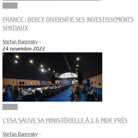
Espace
FRANCE : BERCY DIVERSIFIE SES INVESTISSEMENTS
SPATIAUX
Stefan Barensky
-
24 novembre 2022
Espace
L’ESA SAUVE SA MINISTÉRIELLE À 1,6 MD€ PRÈS
Stefan Barensky
-