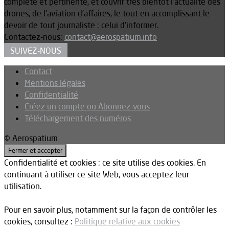
complète et pertinente, et couvrir très bientôt l’actualité des
drones, de l’aviation d’affaires, le tout en accomplissant le
devoir de tout journaliste : celui d’informer.
Contactez-nous:
contact@aerospatium.info
SUIVEZ-NOUS
Contact
Mentions légales
Confidentialité
Créez un compte ou Abonnez-vous
Téléchargement des numéros
© Aerospatium
Confidentialité et cookies : ce site utilise des cookies. En
continuant à utiliser ce site Web, vous acceptez leur
utilisation.
Pour en savoir plus, notamment sur la façon de contrôler les
cookies, consultez :
Politique relative aux cookies