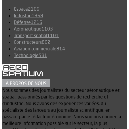
Espace
2166
Industrie
1368
Défense
1216
Aéronautique
1103
Transport spatial
1101
Constructeurs
862
Aviation commerciale
814
Technologie
581
À PROPOS DE NOUS
Nous sommes des journalistes du secteur aéronautique et
spatial, passionnés par les questions de recherche et
d’industrie. Nous avons des expériences variées, du
spécialiste des lanceurs au journaliste scientifique, en
passant par le rédacteur économie. Nous voulons donner la
meilleure information possible sur le secteur, la plus