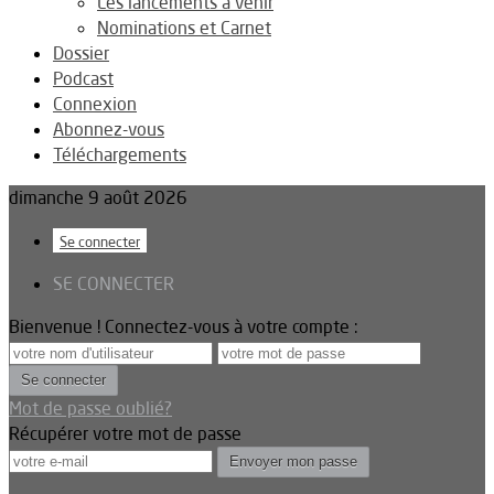
Les lancements à venir
Nominations et Carnet
Dossier
Podcast
Connexion
Abonnez-vous
Téléchargements
dimanche 9 août 2026
Se connecter
SE CONNECTER
Bienvenue ! Connectez-vous à votre compte :
Mot de passe oublié?
Récupérer votre mot de passe