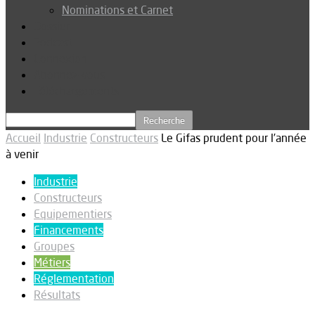
Nominations et Carnet
Dossier
Podcast
Connexion
Abonnez-vous
Téléchargements
Accueil
Industrie
Constructeurs
Le Gifas prudent pour l’année
à venir
Industrie
Constructeurs
Equipementiers
Financements
Groupes
Métiers
Réglementation
Résultats