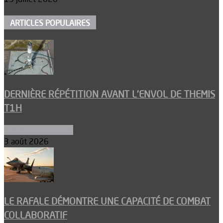
ARTICLES POPULAIRES
DERNIÈRE RÉPÉTITION AVANT L’ENVOL DE THEMIS
T1H
Ergols et carburants
3 août 2026
LE RAFALE DÉMONTRE UNE CAPACITÉ DE COMBAT
COLLABORATIF