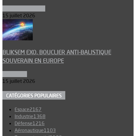
Aéronefs de combat
15 juillet 2026
BLIKSEM EXO, BOUCLIER ANTI-BALISTIQUE
SOUVERAIN EN EUROPE
Armements
15 juillet 2026
CATÉGORIES POPULAIRES
Espace
2167
Industrie
1368
Défense
1216
Aéronautique
1103