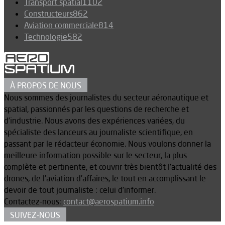
Transport spatial
1102
Constructeurs
862
Aviation commerciale
814
Technologie
582
À PROPOS DE NOUS
Nous sommes des journalistes du secteur aéronautique et
spatial, passionnés par les questions de recherche et
d’industrie. Nous avons des expériences variées, du
spécialiste des lanceurs au journaliste scientifique, en
passant par le rédacteur économie. Nous voulons donner la
meilleure information possible sur le secteur, la plus
complète et pertinente, et couvrir très bientôt l’actualité des
drones, de l’aviation d’affaires, le tout en accomplissant le
devoir de tout journaliste : celui d’informer.
Contactez-nous:
contact@aerospatium.info
SUIVEZ-NOUS