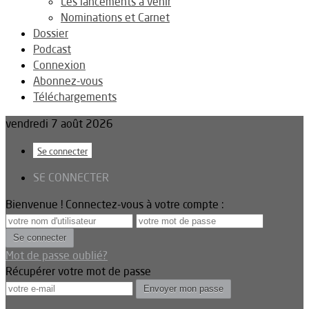
Les lancements à venir
Nominations et Carnet
Dossier
Podcast
Connexion
Abonnez-vous
Téléchargements
vendredi 7 août 2026
Se connecter
SE CONNECTER
Bienvenue ! Connectez-vous à votre compte :
Mot de passe oublié?
Récupérer votre mot de passe