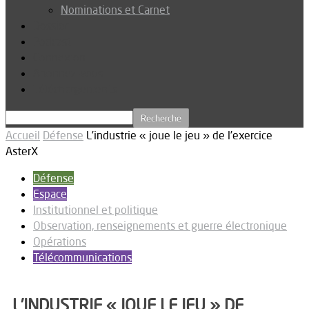
Nominations et Carnet
Dossier
Podcast
Connexion
Abonnez-vous
Téléchargements
Accueil
Défense
L’industrie « joue le jeu » de l’exercice
AsterX
Défense
Espace
Institutionnel et politique
Observation, renseignements et guerre électronique
Opérations
Télécommunications
L’INDUSTRIE « JOUE LE JEU » DE