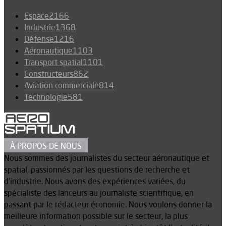
Espace
2166
Industrie
1368
Défense
1216
Aéronautique
1103
Transport spatial
1101
Constructeurs
862
Aviation commerciale
814
Technologie
581
À PROPOS DE NOUS
Nous sommes des journalistes du secteur aéronautique et
spatial, passionnés par les questions de recherche et
d’industrie. Nous avons des expériences variées, du
spécialiste des lanceurs au journaliste scientifique, en
passant par le rédacteur économie. Nous voulons donner la
meilleure information possible sur le secteur, la plus