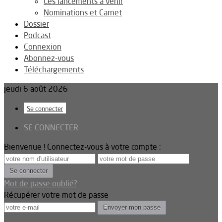
Les lancements à venir
Nominations et Carnet
Dossier
Podcast
Connexion
Abonnez-vous
Téléchargements
jeudi 6 août 2026
Se connecter
SE CONNECTER
Bienvenue ! Connectez-vous à votre compte :
Mot de passe oublié?
Récupérer votre mot de passe