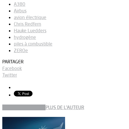
A380
Airbus
avion électrique
Chris Redfern
Hauke Luedders
hydrogène
piles à combustible
ZEROe
PARTAGER
Facebook
Twitter
ARTICLES CONNEXES
PLUS DE L'AUTEUR