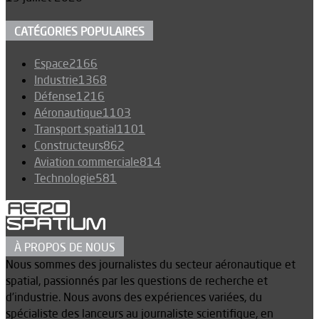
CATÉGORIES POPULAIRES
Espace
2166
Industrie
1368
Défense
1216
Aéronautique
1103
Transport spatial
1101
Constructeurs
862
Aviation commerciale
814
Technologie
581
À PROPOS DE NOUS
Nous sommes des journalistes du secteur aéronautique et
spatial, passionnés par les questions de recherche et
d’industrie. Nous avons des expériences variées, du
spécialiste des lanceurs au journaliste scientifique, en