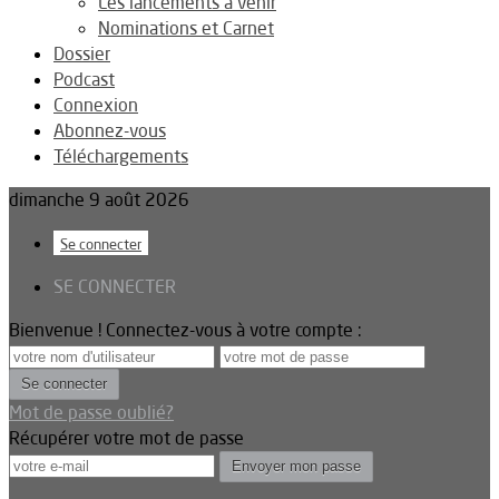
Les lancements à venir
Nominations et Carnet
Dossier
Podcast
Connexion
Abonnez-vous
Téléchargements
dimanche 9 août 2026
Se connecter
SE CONNECTER
Bienvenue ! Connectez-vous à votre compte :
Mot de passe oublié?
Récupérer votre mot de passe