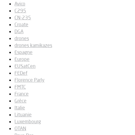
Avico
C295
CN-235
Croate
DGA
drones
drones kamikazes
Espagne
Europe
EUSatCen
FEDef
Florence Parly
FMTC
France
Grèce
Italie
Lituanie
Luxembourg
OTAN