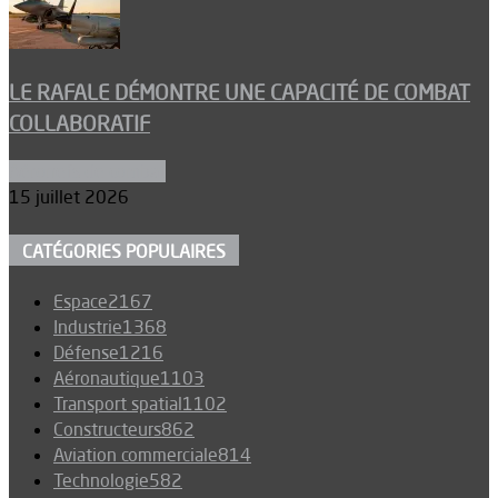
LE RAFALE DÉMONTRE UNE CAPACITÉ DE COMBAT
COLLABORATIF
Aéronefs de combat
15 juillet 2026
CATÉGORIES POPULAIRES
Espace
2167
Industrie
1368
Défense
1216
Aéronautique
1103
Transport spatial
1102
Constructeurs
862
Aviation commerciale
814
Technologie
582