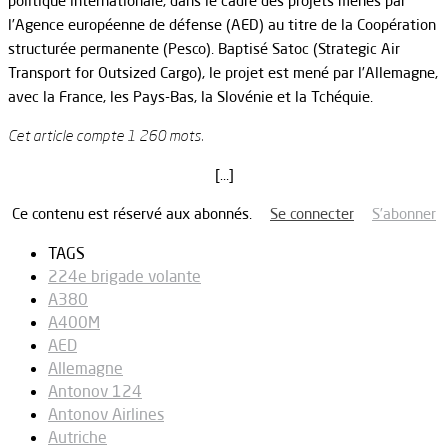
politique internationale, dans le cadre des projets menés par
l’Agence européenne de défense (AED) au titre de la Coopération
structurée permanente (Pesco). Baptisé Satoc (Strategic Air
Transport for Outsized Cargo), le projet est mené par l’Allemagne,
avec la France, les Pays-Bas, la Slovénie et la Tchéquie.
Cet article compte 1 260 mots.
[…]
Ce contenu est réservé aux abonnés.
Se connecter
S’abonner
TAGS
224e brigade volante
A380
A400M
AED
Allemagne
Antonov 124
Antonov Airlines
Autriche