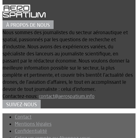
À PROPOS DE NOUS
Nous sommes des journalistes du secteur aéronautique et
spatial, passionnés par les questions de recherche et
d’industrie. Nous avons des expériences variées, du
spécialiste des lanceurs au journaliste scientifique, en
passant par le rédacteur économie. Nous voulons donner la
meilleure information possible sur le secteur, la plus
complète et pertinente, et couvrir très bientôt l’actualité des
drones, de l’aviation d’affaires, le tout en accomplissant le
devoir de tout journaliste : celui d’informer.
Contactez-nous:
contact@aerospatium.info
SUIVEZ-NOUS
Contact
Mentions légales
Confidentialité
Créez un compte ou Abonnez-vous