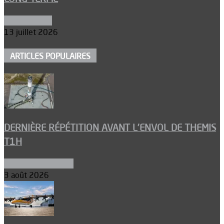
Aéronautique
13 juillet 2026
ARTICLES POPULAIRES
DERNIÈRE RÉPÉTITION AVANT L’ENVOL DE THEMIS
T1H
Ergols et carburants
3 août 2026