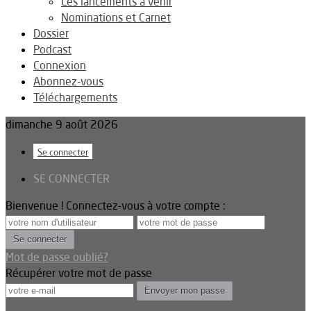
Les lancements à venir
Nominations et Carnet
Dossier
Podcast
Connexion
Abonnez-vous
Téléchargements
dimanche 9 août 2026
Se connecter
SE CONNECTER
Bienvenue ! Connectez-vous à votre compte :
Mot de passe oublié?
Récupérer votre mot de passe