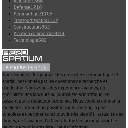
Industrie
1368
Défense
1216
Aéronautique
1103
Transport spatial
1102
Constructeurs
862
Aviation commerciale
814
Technologie
582
À PROPOS DE NOUS
Nous sommes des journalistes du secteur aéronautique et
spatial, passionnés par les questions de recherche et
d’industrie. Nous avons des expériences variées, du
spécialiste des lanceurs au journaliste scientifique, en
passant par le rédacteur économie. Nous voulons donner la
meilleure information possible sur le secteur, la plus
complète et pertinente, et couvrir très bientôt l’actualité des
drones, de l’aviation d’affaires, le tout en accomplissant le
devoir de tout journaliste : celui d’informer.