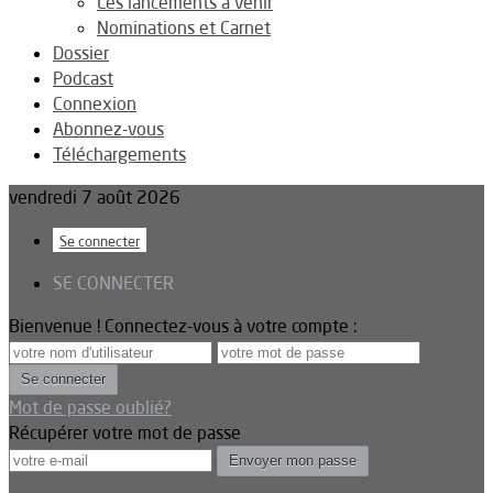
Les lancements à venir
Nominations et Carnet
Dossier
Podcast
Connexion
Abonnez-vous
Téléchargements
vendredi 7 août 2026
Se connecter
SE CONNECTER
Bienvenue ! Connectez-vous à votre compte :
Mot de passe oublié?
Récupérer votre mot de passe