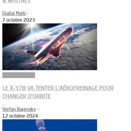
& WHITNEY
Djallal Malti
-
7 octobre 2023
Aérodynamique
LE X-37B VA TENTER L’AÉROFREINAGE POUR
CHANGER D’ORBITE
Stefan Barensky
-
12 octobre 2024