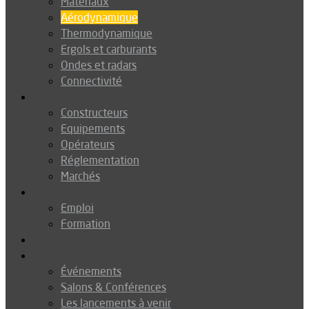
Matériaux
Aérodynamique
Thermodynamique
Ergols et carburants
Ondes et radars
Connectivité
Drones
Constructeurs
Equipements
Opérateurs
Réglementation
Marchés
Métiers
Emploi
Formation
Environnement
Agenda
Événements
Salons & Conférences
Les lancements à venir