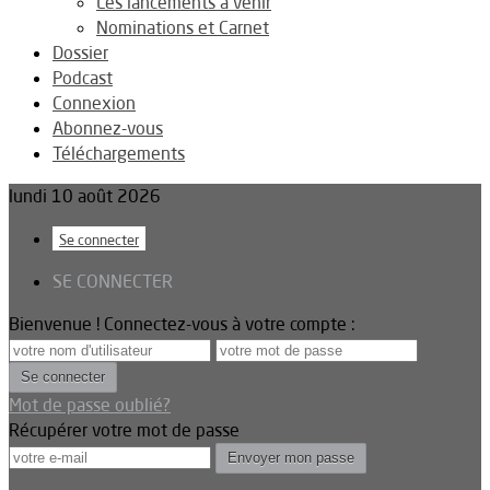
Les lancements à venir
Nominations et Carnet
Dossier
Podcast
Connexion
Abonnez-vous
Téléchargements
lundi 10 août 2026
Se connecter
SE CONNECTER
Bienvenue ! Connectez-vous à votre compte :
Mot de passe oublié?
Récupérer votre mot de passe