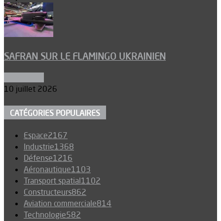
SAFRAN SUR LE FLAMINGO UKRAINIEN
Armements
10 juillet 2026
CATÉGORIES POPULAIRES
Espace
2167
Industrie
1368
Défense
1216
Aéronautique
1103
Transport spatial
1102
Constructeurs
862
Aviation commerciale
814
Technologie
582