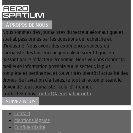
À PROPOS DE NOUS
Nous sommes des journalistes du secteur aéronautique et
spatial, passionnés par les questions de recherche et
d’industrie. Nous avons des expériences variées, du
spécialiste des lanceurs au journaliste scientifique, en
passant par le rédacteur économie. Nous voulons donner la
meilleure information possible sur le secteur, la plus
complète et pertinente, et couvrir très bientôt l’actualité des
drones, de l’aviation d’affaires, le tout en accomplissant le
devoir de tout journaliste : celui d’informer.
Contactez-nous:
contact@aerospatium.info
SUIVEZ-NOUS
Contact
Mentions légales
Confidentialité