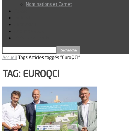
Nominations et Carnet
Dossier
Podcast
Connexion
Abonnez-vous
Téléchargements
Accueil
Tags
Articles taggés "EuroQCI"
TAG: EUROQCI