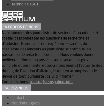
Technologie
581
À PROPOS DE NOUS
Nous sommes des journalistes du secteur aéronautique et
spatial, passionnés par les questions de recherche et
d’industrie. Nous avons des expériences variées, du
spécialiste des lanceurs au journaliste scientifique, en
passant par le rédacteur économie. Nous voulons donner la
meilleure information possible sur le secteur, la plus
complète et pertinente, et couvrir très bientôt l’actualité des
drones, de l’aviation d’affaires, le tout en accomplissant le
devoir de tout journaliste : celui d’informer.
Contactez-nous:
contact@aerospatium.info
SUIVEZ-NOUS
Contact
Mentions légales