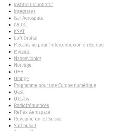
Institut Fraunhofer
Integrasys
Isar Aerospace
IVCDCI
KSAT
Loft Orbital
Mécanisme pour l'interconnexion en Europe
Mynaric
Nanoavionics
Norvège
OHB
Orange
Programme pour une Europe numérique
Qest
QTLabs
Radiofréquences
Reflex Aerospace
Royaume-uni et Suisse
SatConsult