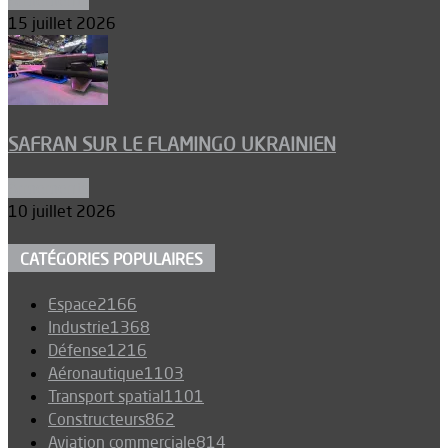
Armements
15 juillet 2026
SAFRAN SUR LE FLAMINGO UKRAINIEN
Armements
10 juillet 2026
CATÉGORIES POPULAIRES
Espace
2166
Industrie
1368
Défense
1216
Aéronautique
1103
Transport spatial
1101
Constructeurs
862
Aviation commerciale
814