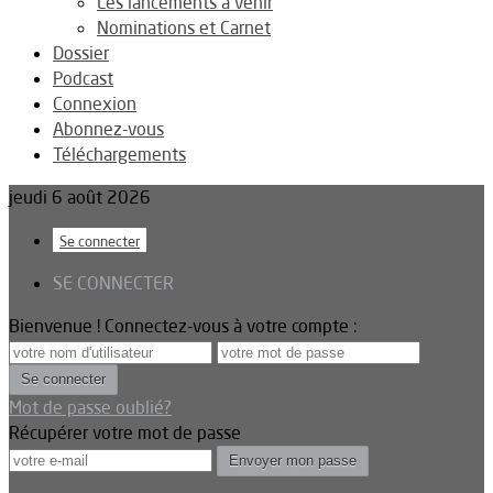
Les lancements à venir
Nominations et Carnet
Dossier
Podcast
Connexion
Abonnez-vous
Téléchargements
jeudi 6 août 2026
Se connecter
SE CONNECTER
Bienvenue ! Connectez-vous à votre compte :
Mot de passe oublié?
Récupérer votre mot de passe