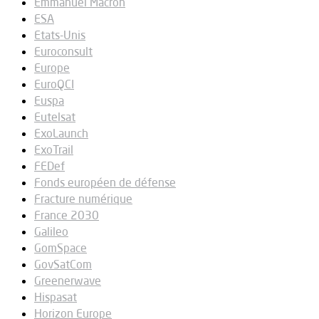
Emmanuel Macron
ESA
Etats-Unis
Euroconsult
Europe
EuroQCI
Euspa
Eutelsat
ExoLaunch
ExoTrail
FEDef
Fonds européen de défense
Fracture numérique
France 2030
Galileo
GomSpace
GovSatCom
Greenerwave
Hispasat
Horizon Europe