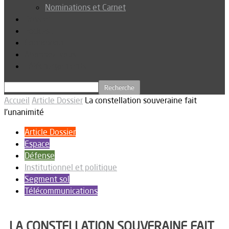
Nominations et Carnet
Dossier
Podcast
Connexion
Abonnez-vous
Téléchargements
Accueil
Article Dossier
La constellation souveraine fait
l’unanimité
Article Dossier
Espace
Défense
Institutionnel et politique
Segment sol
Télécommunications
LA CONSTELLATION SOUVERAINE FAIT