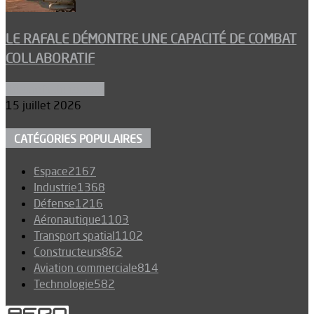
LE RAFALE DÉMONTRE UNE CAPACITÉ DE COMBAT
COLLABORATIF
Aéronefs de combat
15 juillet 2026
CATÉGORIES POPULAIRES
Espace
2167
Industrie
1368
Défense
1216
Aéronautique
1103
Transport spatial
1102
Constructeurs
862
Aviation commerciale
814
Technologie
582