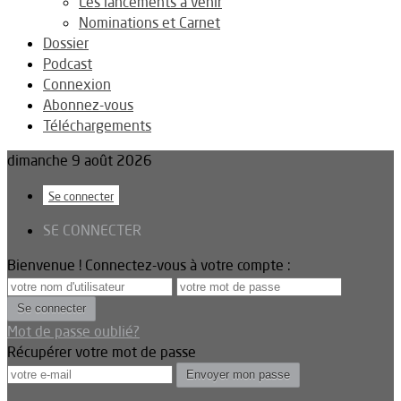
Les lancements à venir
Nominations et Carnet
Dossier
Podcast
Connexion
Abonnez-vous
Téléchargements
dimanche 9 août 2026
Se connecter
SE CONNECTER
Bienvenue ! Connectez-vous à votre compte :
Mot de passe oublié?
Récupérer votre mot de passe