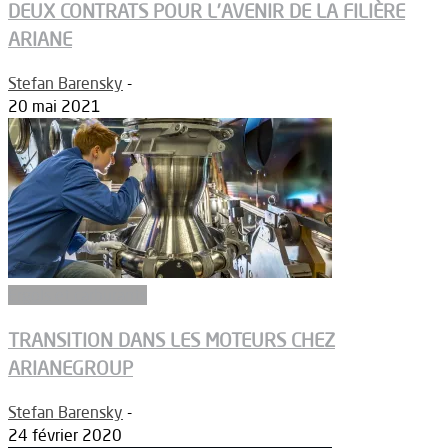
DEUX CONTRATS POUR L’AVENIR DE LA FILIÈRE
ARIANE
Stefan Barensky
-
20 mai 2021
Ergols et carburants
TRANSITION DANS LES MOTEURS CHEZ
ARIANEGROUP
Stefan Barensky
-
24 février 2020