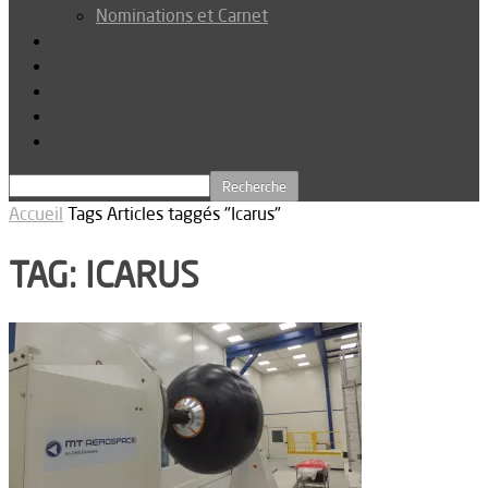
Nominations et Carnet
Dossier
Podcast
Connexion
Abonnez-vous
Téléchargements
Accueil
Tags
Articles taggés "Icarus"
TAG: ICARUS