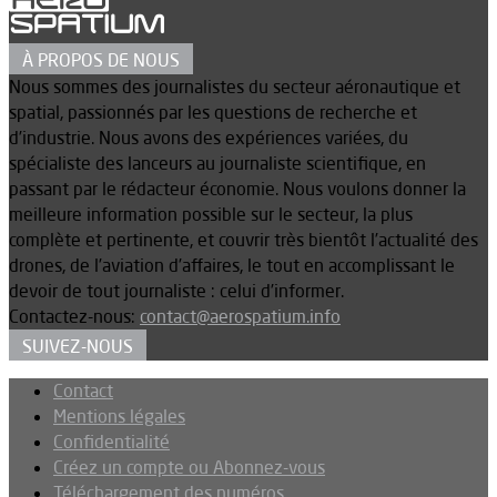
À PROPOS DE NOUS
Nous sommes des journalistes du secteur aéronautique et
spatial, passionnés par les questions de recherche et
d’industrie. Nous avons des expériences variées, du
spécialiste des lanceurs au journaliste scientifique, en
passant par le rédacteur économie. Nous voulons donner la
meilleure information possible sur le secteur, la plus
complète et pertinente, et couvrir très bientôt l’actualité des
drones, de l’aviation d’affaires, le tout en accomplissant le
devoir de tout journaliste : celui d’informer.
Contactez-nous:
contact@aerospatium.info
SUIVEZ-NOUS
Contact
Mentions légales
Confidentialité
Créez un compte ou Abonnez-vous
Téléchargement des numéros