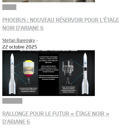
Espace
PHOEBUS : NOUVEAU RÉSERVOIR POUR L’ÉTAGE
NOIR D’ARIANE 6
Stefan Barensky
-
22 octobre 2025
Matériaux
RALLONGE POUR LE FUTUR « ÉTAGE NOIR »
D’ARIANE 6