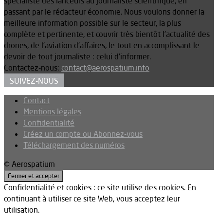
spécialiste des lanceurs au journaliste scientifique, en
passant par le rédacteur économie. Nous voulons donner la
meilleure information possible sur le secteur, la plus
complète et pertinente, et couvrir très bientôt l’actualité des
drones, de l’aviation d’affaires, le tout en accomplissant le
devoir de tout journaliste : celui d’informer.
Contactez-nous:
contact@aerospatium.info
SUIVEZ-NOUS
Contact
Mentions légales
Confidentialité
Créez un compte ou Abonnez-vous
Téléchargement des numéros
© Aerospatium
Confidentialité et cookies : ce site utilise des cookies. En
continuant à utiliser ce site Web, vous acceptez leur
utilisation.