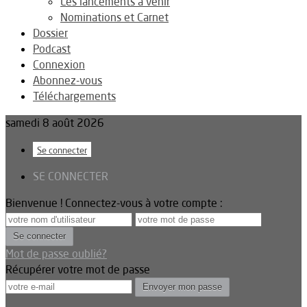
Les lancements à venir
Nominations et Carnet
Dossier
Podcast
Connexion
Abonnez-vous
Téléchargements
samedi 8 août 2026
Se connecter
SE CONNECTER
Bienvenue ! Connectez-vous à votre compte :
Mot de passe oublié?
Récupérer votre mot de passe