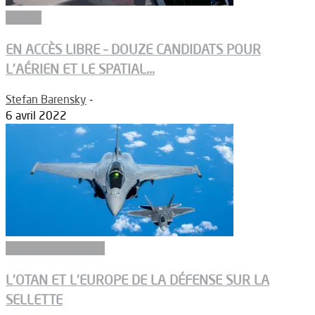
Dossier
EN ACCÈS LIBRE – DOUZE CANDIDATS POUR
L’AÉRIEN ET LE SPATIAL...
Stefan Barensky
-
6 avril 2022
Aéronefs de combat
L’OTAN ET L’EUROPE DE LA DÉFENSE SUR LA
SELLETTE