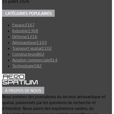
15 juillet 2026
CATÉGORIES POPULAIRES
Espace
2167
Industrie
1368
Défense
1216
Aéronautique
1103
Transport spatial
1102
Constructeurs
862
Aviation commerciale
814
Technologie
582
À PROPOS DE NOUS
Nous sommes des journalistes du secteur aéronautique et
spatial, passionnés par les questions de recherche et
d’industrie. Nous avons des expériences variées, du