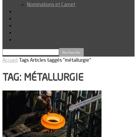
Nominations et Carnet
Dossier
Podcast
Connexion
Abonnez-vous
Téléchargements
Accueil
Tags
Articles taggés "métallurgie"
TAG: MÉTALLURGIE