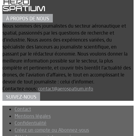
À PROPOS DE NOUS
Nous sommes des journalistes du secteur aéronautique et
spatial, passionnés par les questions de recherche et
d’industrie. Nous avons des expériences variées, du
spécialiste des lanceurs au journaliste scientifique, en
passant par le rédacteur économie. Nous voulons donner la
meilleure information possible sur le secteur, la plus
complète et pertinente, et couvrir très bientôt l’actualité des
drones, de l’aviation d’affaires, le tout en accomplissant le
devoir de tout journaliste : celui d’informer.
Contactez-nous:
contact@aerospatium.info
SUIVEZ-NOUS
Contact
Mentions légales
Confidentialité
Créez un compte ou Abonnez-vous