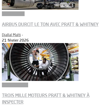
Aéronautique
AIRBUS DURCIT LE TON AVEC PRATT & WHITNEY
Djallal Malti
-
21 février 2026
Equipementiers
TROIS MILLE MOTEURS PRATT & WHITNEY À
INSPECTER