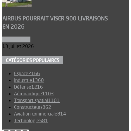
AIRBUS POURRAIT VISER 900 LIVRAISONS
EN 2026
Aéronautique
13 juillet 2026
CATÉGORIES POPULAIRES
Espace
2166
Industrie
1368
Défense
1216
Aéronautique
1103
Transport spatial
1101
Constructeurs
862
Aviation commerciale
814
Technologie
581