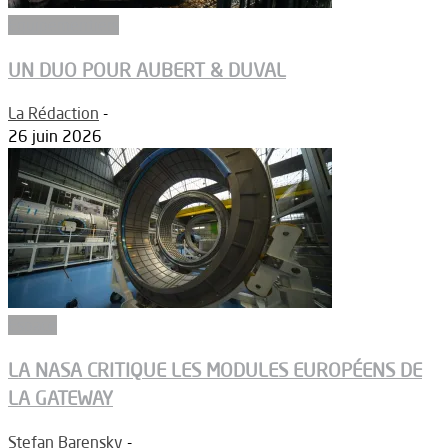
Equipementiers
UN DUO POUR AUBERT & DUVAL
La Rédaction
-
26 juin 2026
Espace
LA NASA CRITIQUE LES MODULES EUROPÉENS DE
LA GATEWAY
Stefan Barensky
-