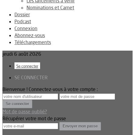
Les lancements à venir
Nominations et Carnet
Dossier
Podcast
Connexion
Abonnez-vous
Téléchargements
jeudi 6 août 2026
Se connecter
SE CONNECTER
Bienvenue ! Connectez-vous à votre compte :
Mot de passe oublié?
Récupérer votre mot de passe