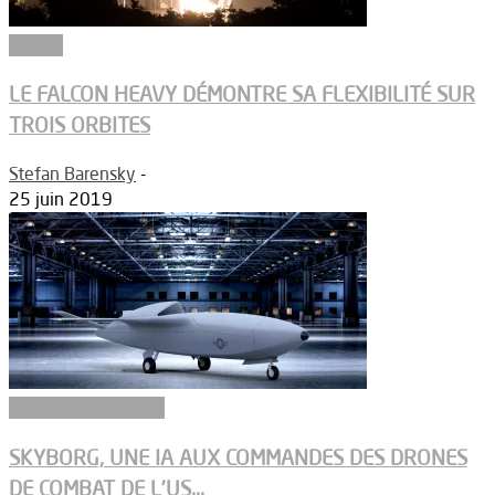
Espace
LE FALCON HEAVY DÉMONTRE SA FLEXIBILITÉ SUR
TROIS ORBITES
Stefan Barensky
-
25 juin 2019
Aéronefs de combat
SKYBORG, UNE IA AUX COMMANDES DES DRONES
DE COMBAT DE L’US...