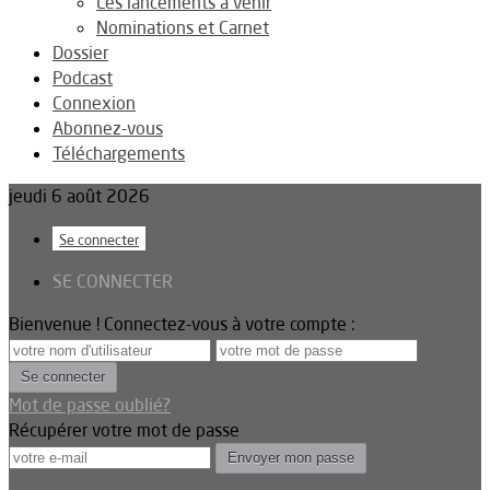
Les lancements à venir
Nominations et Carnet
Dossier
Podcast
Connexion
Abonnez-vous
Téléchargements
jeudi 6 août 2026
Se connecter
SE CONNECTER
Bienvenue ! Connectez-vous à votre compte :
Mot de passe oublié?
Récupérer votre mot de passe