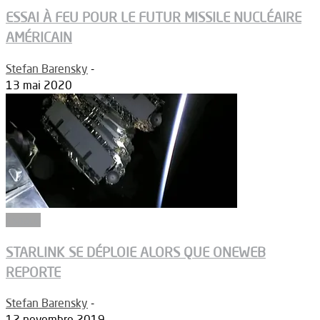
ESSAI À FEU POUR LE FUTUR MISSILE NUCLÉAIRE
AMÉRICAIN
Stefan Barensky
-
13 mai 2020
Espace
STARLINK SE DÉPLOIE ALORS QUE ONEWEB
REPORTE
Stefan Barensky
-
12 novembre 2019