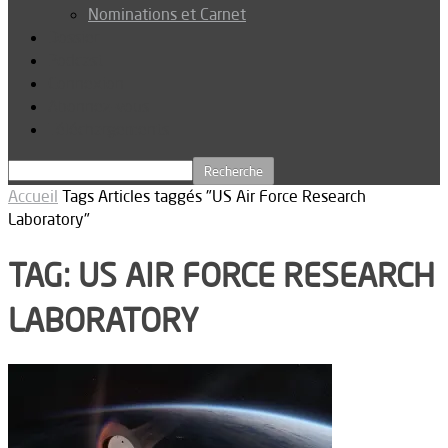
Nominations et Carnet
Dossier
Podcast
Connexion
Abonnez-vous
Téléchargements
Accueil
Tags
Articles taggés "US Air Force Research
Laboratory"
TAG: US AIR FORCE RESEARCH
LABORATORY