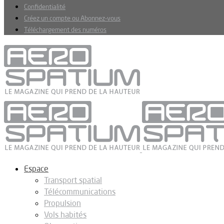
Confidentialité
Créez un compte ou Abonnez-vous
Téléchargement des numéros
Espace
Transport spatial
Télécommunications
Propulsion
Vols habités