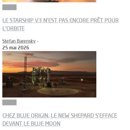
Espace
LE STARSHIP V3 N’EST PAS ENCORE PRÊT POUR
L’ORBITE
Stefan Barensky
-
25 mai 2026
Espace
CHEZ BLUE ORIGIN, LE NEW SHEPARD S’EFFACE
DEVANT LE BLUE MOON