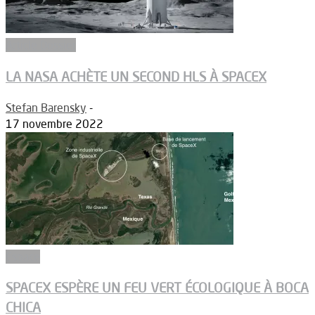
Article Dossier
LA NASA ACHÈTE UN SECOND HLS À SPACEX
Stefan Barensky
-
17 novembre 2022
Espace
SPACEX ESPÈRE UN FEU VERT ÉCOLOGIQUE À BOCA
CHICA