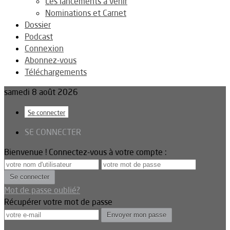
Les lancements à venir
Nominations et Carnet
Dossier
Podcast
Connexion
Abonnez-vous
Téléchargements
samedi 8 août 2026
Se connecter
SE CONNECTER
Bienvenue ! Connectez-vous à votre compte :
Mot de passe oublié?
Récupérer votre mot de passe