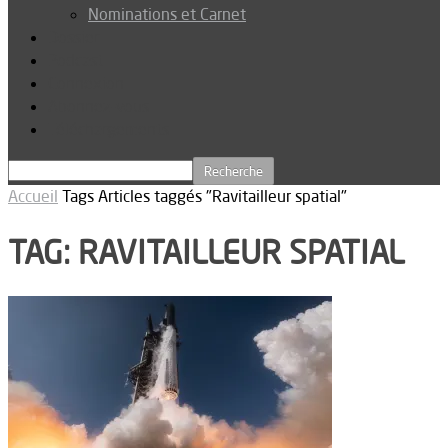
Nominations et Carnet
Dossier
Podcast
Connexion
Abonnez-vous
Téléchargements
Accueil
Tags
Articles taggés "Ravitailleur spatial"
TAG: RAVITAILLEUR SPATIAL