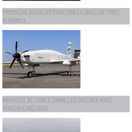
PREMIÈRE INTERCEPTION PAR LE BIRD OF PREY
D’AIRBUS
RENAULT SE LANCE DANS LES DRONES AVEC
TURGIS-GAILLARD