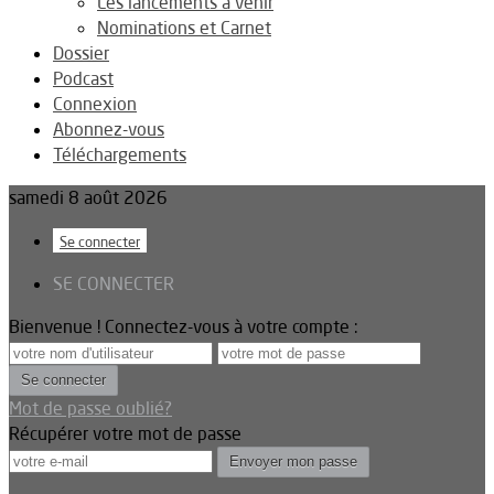
Les lancements à venir
Nominations et Carnet
Dossier
Podcast
Connexion
Abonnez-vous
Téléchargements
samedi 8 août 2026
Se connecter
SE CONNECTER
Bienvenue ! Connectez-vous à votre compte :
Mot de passe oublié?
Récupérer votre mot de passe