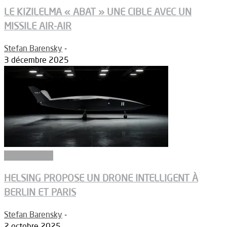
LE KIZILELMA « ABAT » UNE CIBLE AVEC UN
MISSILE AIR-AIR
Stefan Barensky
-
3 décembre 2025
Constructeurs
HELSING PROPOSE UN DRONE INTELLIGENT À
BERLIN ET PARIS
Stefan Barensky
-
2 octobre 2025