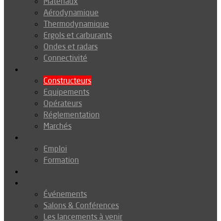
Matériaux
Aérodynamique
Thermodynamique
Ergols et carburants
Ondes et radars
Connectivité
Drones
Constructeurs
Equipements
Opérateurs
Réglementation
Marchés
Métiers
Emploi
Formation
Environnement
Agenda
Événements
Salons & Conférences
Les lancements à venir