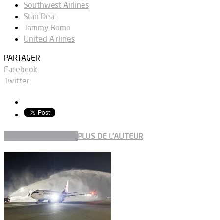
Southwest Airlines
Stan Deal
Tammy Romo
United Airlines
PARTAGER
Facebook
Twitter
ARTICLES CONNEXES
PLUS DE L'AUTEUR