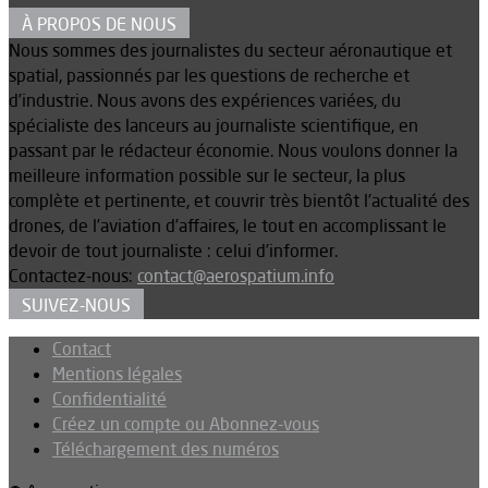
À PROPOS DE NOUS
Nous sommes des journalistes du secteur aéronautique et
spatial, passionnés par les questions de recherche et
d’industrie. Nous avons des expériences variées, du
spécialiste des lanceurs au journaliste scientifique, en
passant par le rédacteur économie. Nous voulons donner la
meilleure information possible sur le secteur, la plus
complète et pertinente, et couvrir très bientôt l’actualité des
drones, de l’aviation d’affaires, le tout en accomplissant le
devoir de tout journaliste : celui d’informer.
Contactez-nous:
contact@aerospatium.info
SUIVEZ-NOUS
Contact
Mentions légales
Confidentialité
Créez un compte ou Abonnez-vous
Téléchargement des numéros