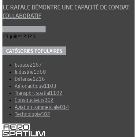
LE RAFALE DÉMONTRE UNE CAPACITÉ DE COMBAT
COLLABORATIF
Aéronefs de combat
15 juillet 2026
CATÉGORIES POPULAIRES
Espace
2167
Industrie
1368
Défense
1216
Aéronautique
1103
Transport spatial
1102
Constructeurs
862
Aviation commerciale
814
Technologie
582