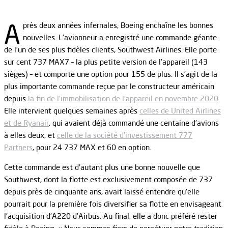
A
près deux années infernales, Boeing enchaîne les bonnes
nouvelles. L’avionneur a enregistré une commande géante
de l’un de ses plus fidèles clients, Southwest Airlines. Elle porte
sur cent 737 MAX7 – la plus petite version de l’appareil (143
sièges) – et comporte une option pour 155 de plus. Il s’agit de la
plus importante commande reçue par le constructeur américain
depuis
la fin de l’immobilisation de l’appareil en novembre 2020
.
Elle intervient quelques semaines après
celles de United Airlines
et de Ryanair
, qui avaient déjà commandé une centaine d’avions
à elles deux, et
celle de la société d’investissement 777
Partners
, pour 24 737 MAX et 60 en option.
Cette commande est d’autant plus une bonne nouvelle que
Southwest, dont la flotte est exclusivement composée de 737
depuis près de cinquante ans, avait laissé entendre qu’elle
pourrait pour la première fois diversifier sa flotte en envisageant
l’acquisition d’A220 d’Airbus. Au final, elle a donc préféré rester