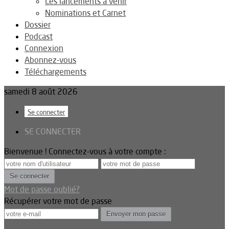
Les lancements à venir
Nominations et Carnet
Dossier
Podcast
Connexion
Abonnez-vous
Téléchargements
samedi 8 août 2026
Se connecter
SE CONNECTER
Bienvenue ! Connectez-vous à votre compte :
Mot de passe oublié?
Récupérer votre mot de passe