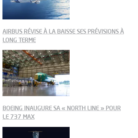
AIRBUS RÉVISE À LA BAISSE SES PRÉVISIONS À
LONG TERME
BOEING INAUGURE SA « NORTH LINE » POUR
LE 737 MAX