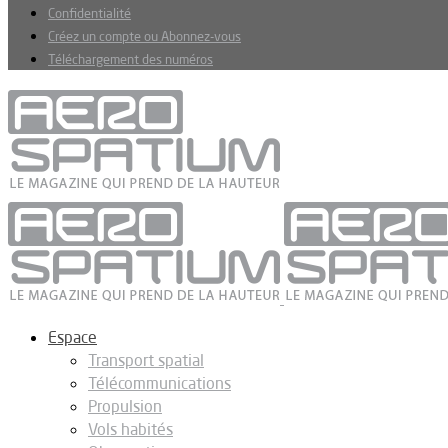
Confidentialité
Créez un compte ou Abonnez-vous
Téléchargement des numéros
Espace
Transport spatial
Télécommunications
Propulsion
Vols habités