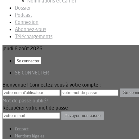
Nominations et Carnet
Dossier
Podcast
Connexion
Abonnez-vous
Téléchargements
jeudi 6 août 2026
Se connecter
SE CONNECTER
Bienvenue ! Connectez-vous à votre compte :
Mot de passe oublié?
Récupérer votre mot de passe
Contact
Mentions légales