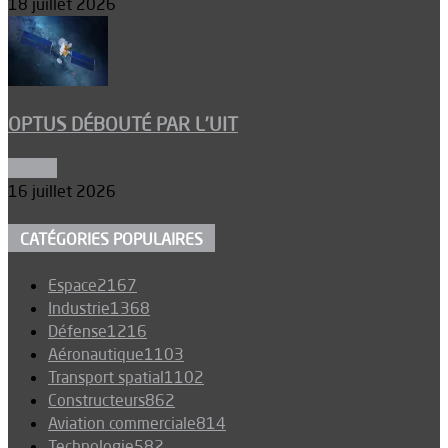
18 juillet 2026
OPTUS DÉBOUTÉ PAR L’UIT
Espace
16 juillet 2026
CATÉGORIES POPULAIRES
Espace
2167
Industrie
1368
Défense
1216
Aéronautique
1103
Transport spatial
1102
Constructeurs
862
Aviation commerciale
814
Technologie
582