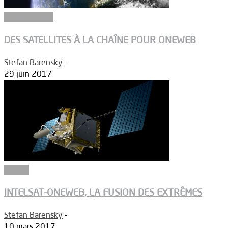
Constructeurs
DES SATELLITES À LA CHAÎNE POUR ONEWEB
Stefan Barensky
-
29 juin 2017
Espace
INTELSAT-ONEWEB, LA FUSION DES EXTRÊMES
Stefan Barensky
-
10 mars 2017