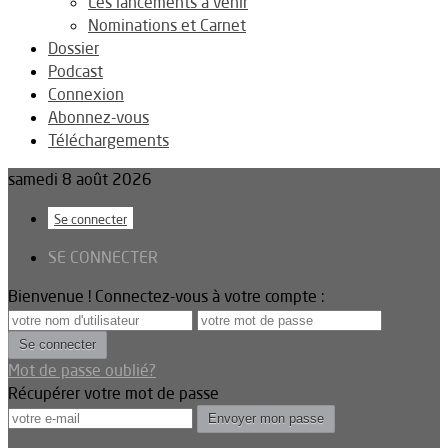
Les lancements à venir
Nominations et Carnet
Dossier
Podcast
Connexion
Abonnez-vous
Téléchargements
samedi 8 août 2026
Se connecter
SE CONNECTER
Bienvenue ! Connectez-vous à votre compte :
Mot de passe oublié?
Récupérer votre mot de passe