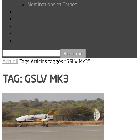
Nominations et Carnet
Dossier
Podcast
Connexion
Abonnez-vous
Téléchargements
Accueil
Tags
Articles taggés "GSLV Mk3"
TAG: GSLV MK3