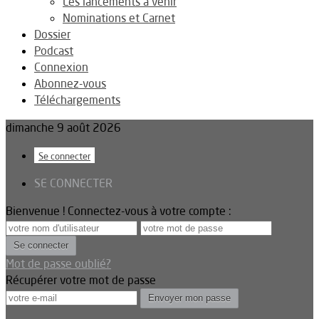
Les lancements à venir
Nominations et Carnet
Dossier
Podcast
Connexion
Abonnez-vous
Téléchargements
dimanche 9 août 2026
Se connecter
SE CONNECTER
Bienvenue ! Connectez-vous à votre compte :
Mot de passe oublié?
Récupérer votre mot de passe