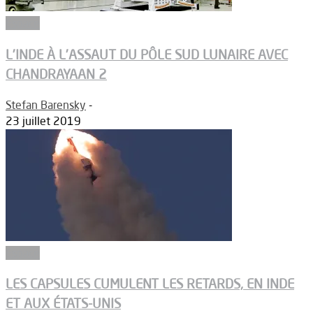
Espace
L’INDE À L’ASSAUT DU PÔLE SUD LUNAIRE AVEC
CHANDRAYAAN 2
Stefan Barensky
-
23 juillet 2019
Espace
LES CAPSULES CUMULENT LES RETARDS, EN INDE
ET AUX ÉTATS-UNIS