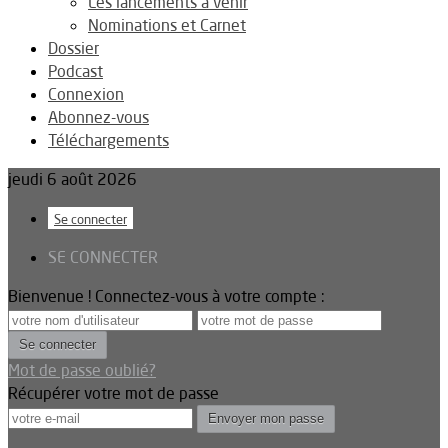
Les lancements à venir
Nominations et Carnet
Dossier
Podcast
Connexion
Abonnez-vous
Téléchargements
jeudi 6 août 2026
Se connecter
SE CONNECTER
Bienvenue ! Connectez-vous à votre compte :
Mot de passe oublié?
Récupérer votre mot de passe