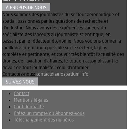
À PROPOS DE NOUS
Nous sommes des journalistes du secteur aéronautique et
spatial, passionnés par les questions de recherche et
d’industrie. Nous avons des expériences variées, du
spécialiste des lanceurs au journaliste scientifique, en
passant par le rédacteur économie. Nous voulons donner la
meilleure information possible sur le secteur, la plus
complète et pertinente, et couvrir très bientôt l’actualité des
drones, de l’aviation d’affaires, le tout en accomplissant le
devoir de tout journaliste : celui d’informer.
Contactez-nous:
contact@aerospatium.info
SUIVEZ-NOUS
Contact
Mentions légales
Confidentialité
Créez un compte ou Abonnez-vous
Téléchargement des numéros