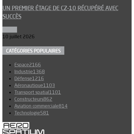
UN PREMIER ÉTAGE DE CZ-10 RÉCUPÉRÉ AVEC
SUCCÈS
Espace
10 juillet 2026
CATÉGORIES POPULAIRES
Espace
2166
Industrie
1368
Défense
1216
Aéronautique
1103
Transport spatial
1101
Constructeurs
862
Aviation commerciale
814
Technologie
581