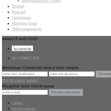
Nominations et Carnet
Dossier
Podcast
Connexion
Abonnez-vous
Téléchargements
samedi 8 août 2026
Se connecter
SE CONNECTER
Bienvenue ! Connectez-vous à votre compte :
Mot de passe oublié?
Récupérer votre mot de passe
Contact
Mentions légales