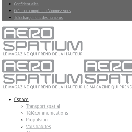
Confidentialité
Créez un compte ou Abonnez-vous
Téléchargement des numéros
Espace
Transport spatial
Télécommunications
Propulsion
Vols habités