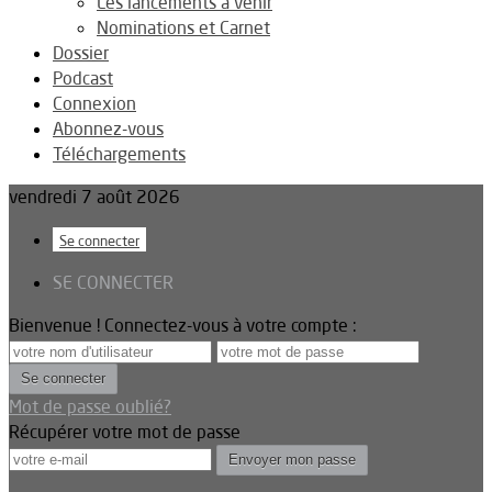
Les lancements à venir
Nominations et Carnet
Dossier
Podcast
Connexion
Abonnez-vous
Téléchargements
vendredi 7 août 2026
Se connecter
SE CONNECTER
Bienvenue ! Connectez-vous à votre compte :
Mot de passe oublié?
Récupérer votre mot de passe