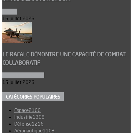
Espace
16 juillet 2026
LE RAFALE DÉMONTRE UNE CAPACITÉ DE COMBAT
COLLABORATIF
Aéronefs de combat
15 juillet 2026
CATÉGORIES POPULAIRES
Espace
2166
Industrie
1368
Défense
1216
Aéronautique
1103