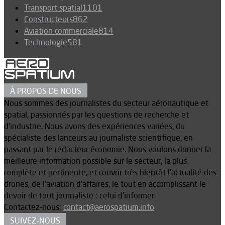
Transport spatial
1101
Constructeurs
862
Aviation commerciale
814
Technologie
581
À PROPOS DE NOUS
Nous sommes des journalistes du secteur aéronautique et
spatial, passionnés par les questions de recherche et
d’industrie. Nous avons des expériences variées, du
spécialiste des lanceurs au journaliste scientifique, en
passant par le rédacteur économie. Nous voulons donner la
meilleure information possible sur le secteur, la plus
complète et pertinente, et couvrir très bientôt l’actualité des
drones, de l’aviation d’affaires, le tout en accomplissant le
devoir de tout journaliste : celui d’informer.
Contactez-nous:
contact@aerospatium.info
SUIVEZ-NOUS