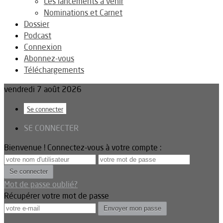
Les lancements à venir
Nominations et Carnet
Dossier
Podcast
Connexion
Abonnez-vous
Téléchargements
vendredi 7 août 2026
Se connecter
SE CONNECTER
Bienvenue ! Connectez-vous à votre compte :
Mot de passe oublié?
Récupérer votre mot de passe