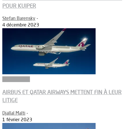
POUR KUIPER
Stefan Barensky
-
4 décembre 2023
Aéronautique
AIRBUS ET QATAR AIRWAYS METTENT FIN À LEUR
LITIGE
Djallal Malti
-
1 février 2023