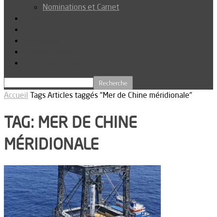
Nominations et Carnet
Dossier
Podcast
Connexion
Abonnez-vous
Téléchargements
Accueil
Tags
Articles taggés "Mer de Chine méridionale"
TAG: MER DE CHINE
MÉRIDIONALE