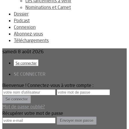
Les lancements à venir
Nominations et Carnet
Dossier
Podcast
Connexion
Abonnez-vous
Téléchargements
samedi 8 août 2026
Se connecter
SE CONNECTER
Bienvenue ! Connectez-vous à votre compte :
Mot de passe oublié?
Récupérer votre mot de passe