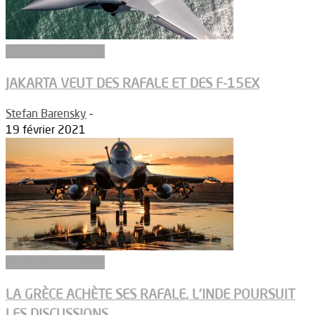
Aéronefs de combat
JAKARTA VEUT DES RAFALE ET DES F-15EX
Stefan Barensky
-
19 février 2021
Aéronefs de combat
LA GRÈCE ACHÈTE SES RAFALE, L’INDE POURSUIT
LES DISCUSSIONS