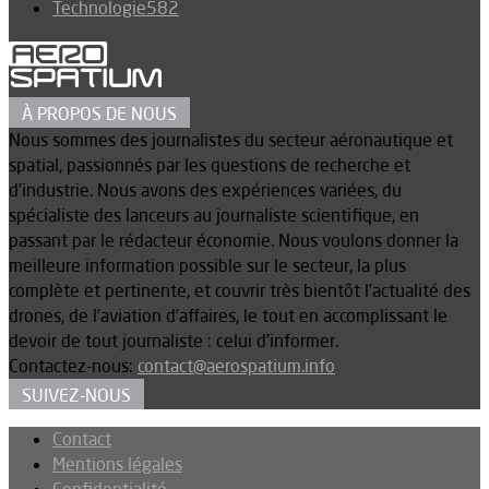
Technologie
582
À PROPOS DE NOUS
Nous sommes des journalistes du secteur aéronautique et
spatial, passionnés par les questions de recherche et
d’industrie. Nous avons des expériences variées, du
spécialiste des lanceurs au journaliste scientifique, en
passant par le rédacteur économie. Nous voulons donner la
meilleure information possible sur le secteur, la plus
complète et pertinente, et couvrir très bientôt l’actualité des
drones, de l’aviation d’affaires, le tout en accomplissant le
devoir de tout journaliste : celui d’informer.
Contactez-nous:
contact@aerospatium.info
SUIVEZ-NOUS
Contact
Mentions légales