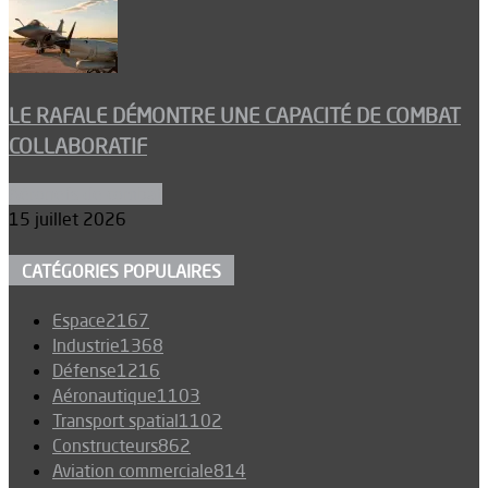
LE RAFALE DÉMONTRE UNE CAPACITÉ DE COMBAT
COLLABORATIF
Aéronefs de combat
15 juillet 2026
CATÉGORIES POPULAIRES
Espace
2167
Industrie
1368
Défense
1216
Aéronautique
1103
Transport spatial
1102
Constructeurs
862
Aviation commerciale
814