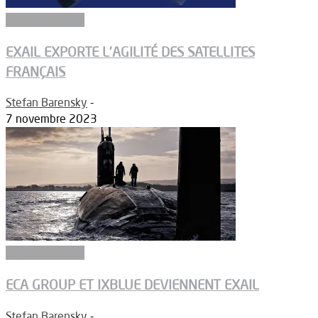
Equipementiers
EXAIL EXPORTE L’AGILITÉ DES SATELLITES
FRANÇAIS
Stefan Barensky
-
7 novembre 2023
Equipementiers
ECA GROUP ET IXBLUE DEVIENNENT EXAIL
Stefan Barensky
-