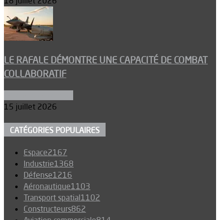
18 juillet 2026
LE RAFALE DÉMONTRE UNE CAPACITÉ DE COMBAT
COLLABORATIF
Aéronefs de combat
15 juillet 2026
CATÉGORIES POPULAIRES
Espace
2167
Industrie
1368
Défense
1216
Aéronautique
1103
Transport spatial
1102
Constructeurs
862