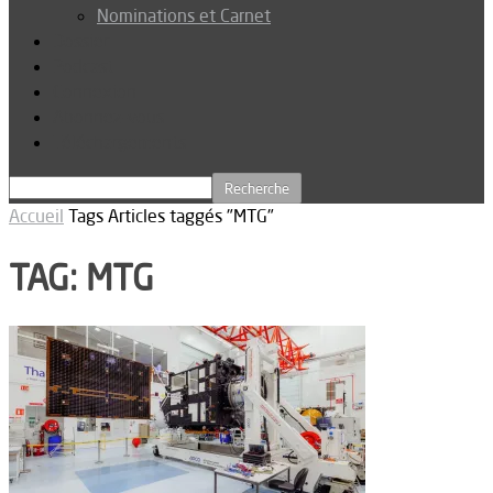
Nominations et Carnet
Dossier
Podcast
Connexion
Abonnez-vous
Téléchargements
Accueil
Tags
Articles taggés "MTG"
TAG: MTG