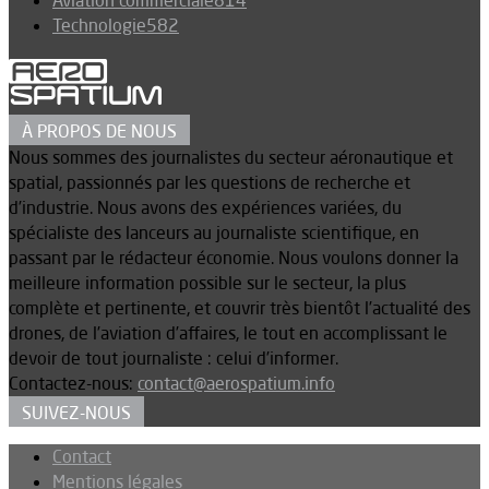
Aviation commerciale
814
Technologie
582
À PROPOS DE NOUS
Nous sommes des journalistes du secteur aéronautique et
spatial, passionnés par les questions de recherche et
d’industrie. Nous avons des expériences variées, du
spécialiste des lanceurs au journaliste scientifique, en
passant par le rédacteur économie. Nous voulons donner la
meilleure information possible sur le secteur, la plus
complète et pertinente, et couvrir très bientôt l’actualité des
drones, de l’aviation d’affaires, le tout en accomplissant le
devoir de tout journaliste : celui d’informer.
Contactez-nous:
contact@aerospatium.info
SUIVEZ-NOUS
Contact
Mentions légales