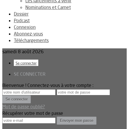
Les lancements à venir
Nominations et Carnet
Dossier
Podcast
Connexion
Abonnez-vous
Téléchargements
samedi 8 août 2026
Se connecter
SE CONNECTER
Bienvenue ! Connectez-vous à votre compte :
Mot de passe oublié?
Récupérer votre mot de passe