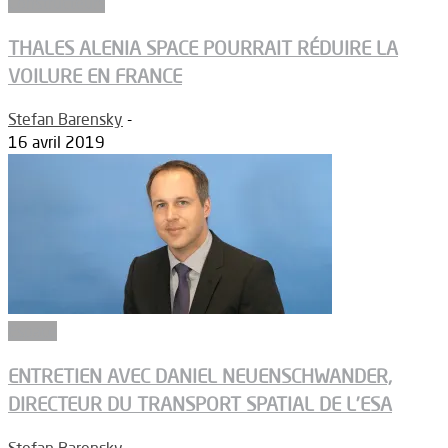
Constructeurs
THALES ALENIA SPACE POURRAIT RÉDUIRE LA
VOILURE EN FRANCE
Stefan Barensky
-
16 avril 2019
Espace
ENTRETIEN AVEC DANIEL NEUENSCHWANDER,
DIRECTEUR DU TRANSPORT SPATIAL DE L’ESA
Stefan Barensky
-