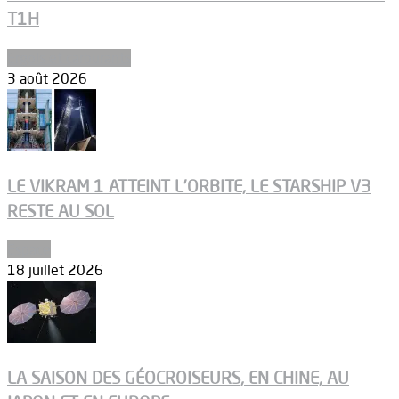
T1H
Ergols et carburants
3 août 2026
LE VIKRAM 1 ATTEINT L’ORBITE, LE STARSHIP V3
RESTE AU SOL
Espace
18 juillet 2026
LA SAISON DES GÉOCROISEURS, EN CHINE, AU