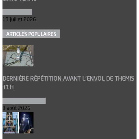
Aéronautique
13 juillet 2026
ARTICLES POPULAIRES
DERNIÈRE RÉPÉTITION AVANT L’ENVOL DE THEMIS
T1H
Ergols et carburants
3 août 2026