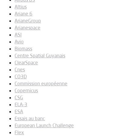
Altius
Ariane 6
ArianeGroup
Arianespace
ASI
Avio
Biomass
Centre Spatial Guyanais
ClearSpace
Cnes
CO3D
Commission européenne
Copernicus
CSG
ELA-3
ESA
Essais au banc
European Launch Challenge
Flex