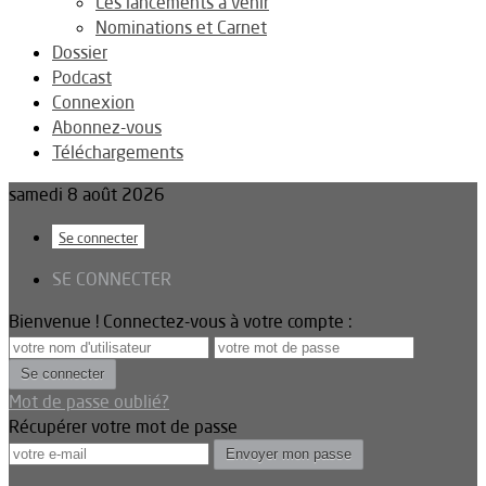
Les lancements à venir
Nominations et Carnet
Dossier
Podcast
Connexion
Abonnez-vous
Téléchargements
samedi 8 août 2026
Se connecter
SE CONNECTER
Bienvenue ! Connectez-vous à votre compte :
Mot de passe oublié?
Récupérer votre mot de passe