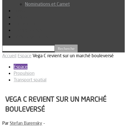
Nominations et Carnet
Dossier
Podcast
Connexion
Abonnez-vous
Téléchargements
Accueil
Espace
Vega C revient sur un marché bouleversé
Espace
Propulsion
Transport spatial
VEGA C REVIENT SUR UN MARCHÉ
BOULEVERSÉ
Par
Stefan Barensky
-