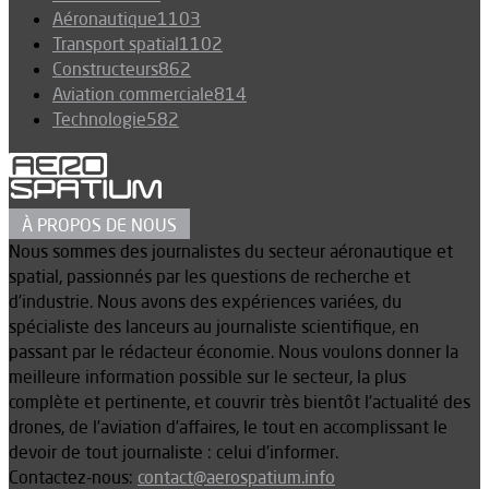
Aéronautique
1103
Transport spatial
1102
Constructeurs
862
Aviation commerciale
814
Technologie
582
À PROPOS DE NOUS
Nous sommes des journalistes du secteur aéronautique et
spatial, passionnés par les questions de recherche et
d’industrie. Nous avons des expériences variées, du
spécialiste des lanceurs au journaliste scientifique, en
passant par le rédacteur économie. Nous voulons donner la
meilleure information possible sur le secteur, la plus
complète et pertinente, et couvrir très bientôt l’actualité des
drones, de l’aviation d’affaires, le tout en accomplissant le
devoir de tout journaliste : celui d’informer.
Contactez-nous:
contact@aerospatium.info