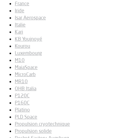
France
Iride
Isar Aerospace
Italie
Kari
KB Youjnoyé
Kourou
Luxembourg
M10
MaiaSpace
MicroCarb
MR10
OHB Italia
P120C
P160C
Platino
PLD Space
Propulsion cryotechnique
Propulsion solide
Rocket Factory Augsburg