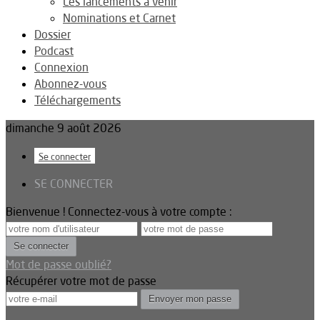
Les lancements à venir
Nominations et Carnet
Dossier
Podcast
Connexion
Abonnez-vous
Téléchargements
dimanche 9 août 2026
Se connecter
SE CONNECTER
Bienvenue ! Connectez-vous à votre compte :
Mot de passe oublié?
Récupérer votre mot de passe