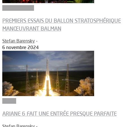
Aérodynamique
PREMIERS ESSAIS DU BALLON STRATOSPHÉRIQUE
MANŒUVRANT BALMAN
Stefan Barensky
-
6 novembre 2024
Espace
ARIANE 6 FAIT UNE ENTRÉE PRESQUE PARFAITE
Stefan Barensky
-