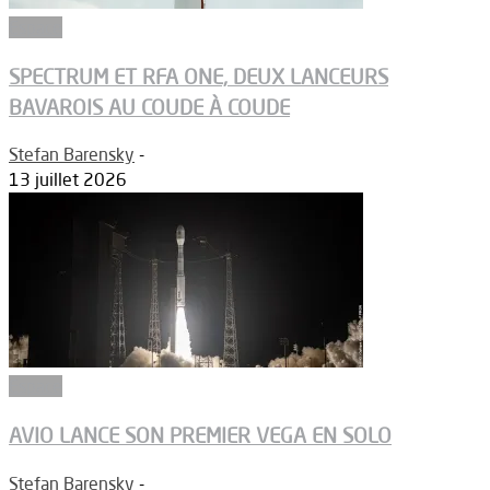
Espace
SPECTRUM ET RFA ONE, DEUX LANCEURS
BAVAROIS AU COUDE À COUDE
Stefan Barensky
-
13 juillet 2026
Espace
AVIO LANCE SON PREMIER VEGA EN SOLO
Stefan Barensky
-