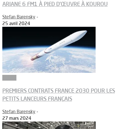
ARIANE 6 FM1 À PIED D’ŒUVRE À KOUROU
Stefan Barensky
-
25 avril 2024
Espace
PREMIERS CONTRATS FRANCE 2030 POUR LES
PETITS LANCEURS FRANÇAIS
Stefan Barensky
-
27 mars 2024