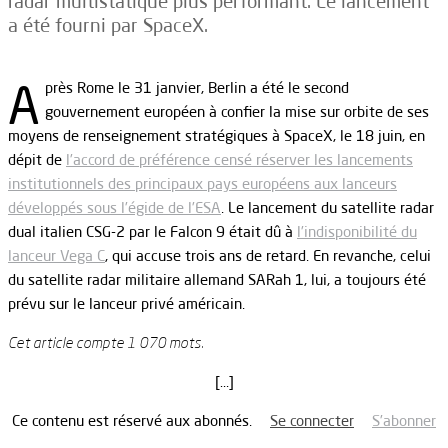
radar multistatique plus performant. Le lancement
a été fourni par SpaceX.
A
près Rome le 31 janvier, Berlin a été le second
gouvernement européen à confier la mise sur orbite de ses
moyens de renseignement stratégiques à SpaceX, le 18 juin, en
dépit de
l’accord de préférence censé réserver les lancements
institutionnels des principaux pays européens aux lanceurs
développés sous l’égide de l’ESA
. Le lancement du satellite radar
dual italien CSG-2 par le Falcon 9 était dû à
l’indisponibilité du
lanceur Vega C
, qui accuse trois ans de retard. En revanche, celui
du satellite radar militaire allemand SARah 1, lui, a toujours été
prévu sur le lanceur privé américain.
Cet article compte 1 070 mots.
[…]
Ce contenu est réservé aux abonnés.
Se connecter
S’abonner