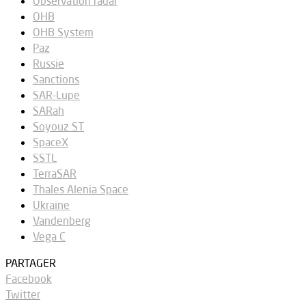
Observation radar
OHB
OHB System
Paz
Russie
Sanctions
SAR-Lupe
SARah
Soyouz ST
SpaceX
SSTL
TerraSAR
Thales Alenia Space
Ukraine
Vandenberg
Vega C
PARTAGER
Facebook
Twitter