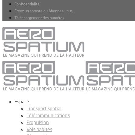
Confidentialité
Créez un compte ou Abonnez-vous
Téléchargement des numéros
Espace
Transport spatial
Télécommunications
Propulsion
Vols habités