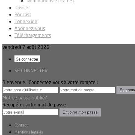
Nominations et Carnet
Dossier
Podcast
Connexion
Abonnez-vous
Téléchargements
vendredi 7 août 2026
Se connecter
SE CONNECTER
Bienvenue ! Connectez-vous à votre compte :
Mot de passe oublié?
Récupérer votre mot de passe
Contact
Mentions légales