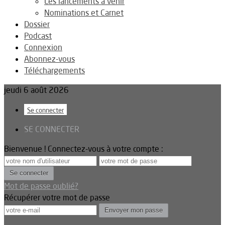
Les lancements à venir
Nominations et Carnet
Dossier
Podcast
Connexion
Abonnez-vous
Téléchargements
jeudi 6 août 2026
Se connecter
SE CONNECTER
Bienvenue ! Connectez-vous à votre compte :
Mot de passe oublié?
Récupérer votre mot de passe