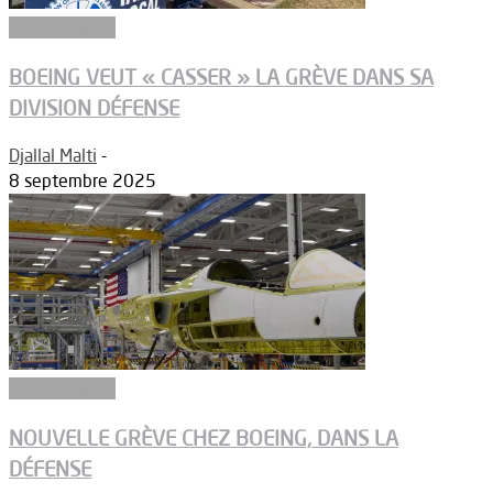
Constructeurs
BOEING VEUT « CASSER » LA GRÈVE DANS SA
DIVISION DÉFENSE
Djallal Malti
-
8 septembre 2025
Constructeurs
NOUVELLE GRÈVE CHEZ BOEING, DANS LA
DÉFENSE