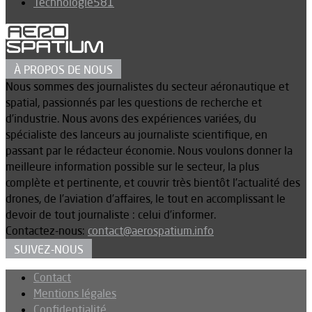
Technologie
581
À PROPOS DE NOUS
Nous sommes des journalistes du secteur aéronautique et
spatial, passionnés par les questions de recherche et
d’industrie. Nous avons des expériences variées, du
spécialiste des lanceurs au journaliste scientifique, en
passant par le rédacteur économie. Nous voulons donner la
meilleure information possible sur le secteur, la plus
complète et pertinente, et couvrir très bientôt l’actualité des
drones, de l’aviation d’affaires, le tout en accomplissant le
devoir de tout journaliste : celui d’informer.
Contactez-nous:
contact@aerospatium.info
SUIVEZ-NOUS
Contact
Mentions légales
Confidentialité