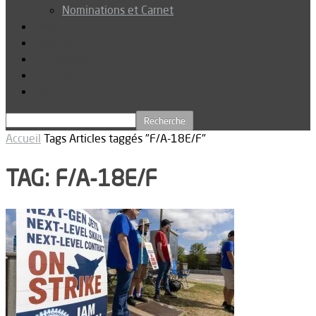
Nominations et Carnet
Dossier
Podcast
Connexion
Abonnez-vous
Téléchargements
Accueil
Tags
Articles taggés "F/A-18E/F"
TAG: F/A-18E/F