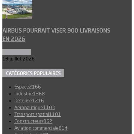
AIRBUS POURRAIT VISER 900 LIVRAISONS
EN 2026
Aéronautique
13 juillet 2026
CATÉGORIES POPULAIRES
Espace
2166
Industrie
1368
Défense
1216
Aéronautique
1103
Transport spatial
1101
Constructeurs
862
Aviation commerciale
814